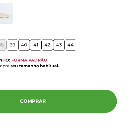
38
39
40
41
42
43
44
ANHO:
FORMA PADRÃO
ompre
seu tamanho habitual.
COMPRAR