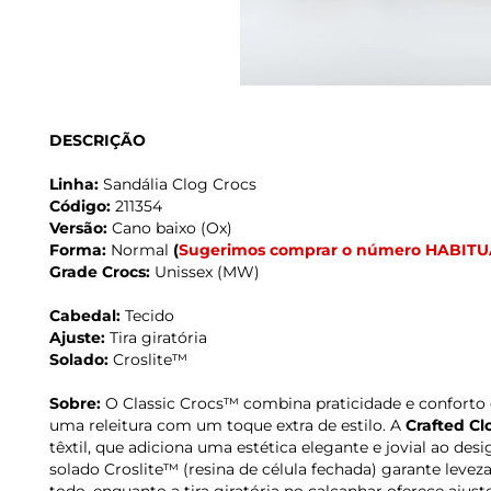
DESCRIÇÃO
Linha:
Sandália Clog Crocs
Código:
211354
Versão:
Cano baixo (Ox)
Forma:
Normal
(
Sugerimos comprar o número HABITU
Grade Crocs:
Unissex (MW)
Cabedal:
Tecido
Ajuste:
Tira giratória
Solado:
Croslite™
Sobre:
O Classic Crocs™ combina praticidade e confort
uma releitura com um toque extra de estilo. A
Crafted Cl
têxtil, que adiciona uma estética elegante e jovial ao des
solado Croslite™ (resina de célula fechada) garante leveza