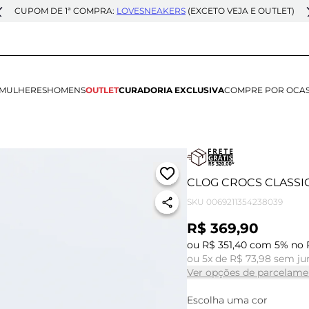
CUPOM DE 1ª COMPRA:
LOVESNEAKERS
(EXCETO VEJA E OUTLET)
MULHERES
HOMENS
OUTLET
CURADORIA EXCLUSIVA
COMPRE POR OCA
CLOG CROCS CLASSIC
SKU
0069211354238039
R$ 369,90
ou R$ 351,40 com 5% no 
ou 5x de R$ 73,98 sem ju
Ver opções de parcelame
Escolha uma cor