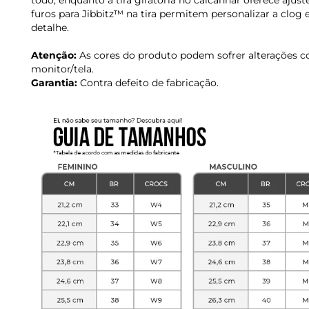
todo, enquanto a tira giratória no calcanhar oferece ajust
furos para Jibbitz™ na tira permitem personalizar a clog
detalhe.
Atenção:
As cores do produto podem sofrer alterações c
monitor/tela.
Garantia:
Contra defeito de fabricação.