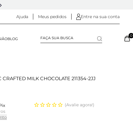
5% OFF NO
PIX
(NA FINALIZAÇÃO DO PEDIDO)
Ajuda
Meus pedidos
Entre na sua conta
0
SIÃO
BLOG
 CRAFTED MILK CHOCOLATE 211354-2JJ
Avalie agora!
Pix
ros
nto