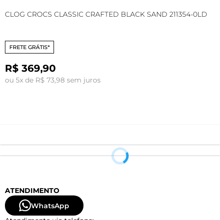
CLOG CROCS CLASSIC CRAFTED BLACK SAND 211354-0LD
C
2
FRETE GRÁTIS*
R$ 369,90
ou 5x de R$ 73,98 sem juros
o
ATENDIMENTO
WhatsApp