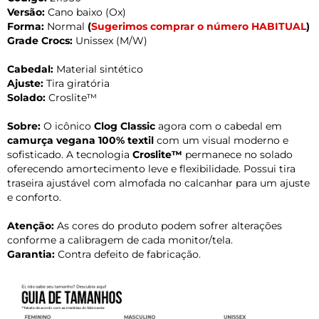
Versão:
Cano baixo (Ox)
Forma:
Normal
(
Sugerimos comprar o número HABITUAL
)
Grade Crocs:
Unissex (M/W)
Cabedal:
Material sintético
Ajuste:
Tira giratória
Solado:
Croslite™
Sobre:
O icônico
Clog Classic
agora com o cabedal em
camurça vegana 100% textil
com um visual moderno e
sofisticado. A tecnologia
Croslite™
permanece no solado
oferecendo amortecimento leve e flexibilidade. Possui tira
traseira ajustável com almofada no calcanhar para um ajuste
e conforto.
Atenção:
As cores do produto podem sofrer alterações
conforme a calibragem de cada monitor/tela.
Garantia:
Contra defeito de fabricação.