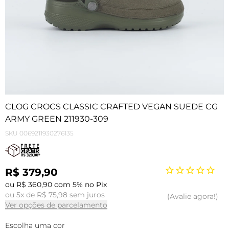
CLOG CROCS CLASSIC CRAFTED VEGAN SUEDE CG
ARMY GREEN 211930-309
SKU
0069211930276135
R$ 379,90
ou R$ 360,90 com 5% no Pix
ou 5x de R$ 75,98 sem juros
Avalie agora!
Ver opções de parcelamento
Escolha uma cor