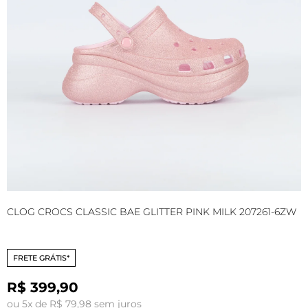
CLOG CROCS CLASSIC BAE GLITTER PINK MILK 207261-6ZW
C
FRETE GRÁTIS*
R$ 399,90
ou 5x de R$ 79,98 sem juros
o