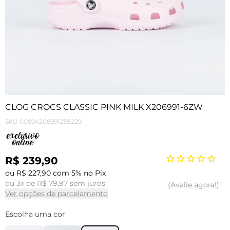
CLOG CROCS CLASSIC PINK MILK X206991-6ZW
SKU
0069X206991238229
R$ 239,90
ou R$ 227,90 com 5% no Pix
ou 3x de R$ 79,97 sem juros
Avalie agora!
Ver opções de parcelamento
Escolha uma cor