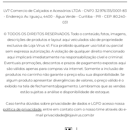
LV7 Comercio de Calçados e Acessórios LTDA - CNPJ: 32.976.135/0001-83
- Endereço: Av. Iguaçu, 4400 - Água Verde - Curitiba - PR - CEP: 80.240-
031
© TODOS OS DIREITOS RESERVADOS. Todo o conteúdo, fotos, imagens,
descrições de produtos e layout aqui veiculados são de propriedade
exclusiva da Loja Virus 41. Fica proibido qualquer uso total ou parcial
sem expressa autorização. A violação de qualquer direito mencionado
aqui implicará imediatamente na responsabilização cível e criminal.
Eventuais promoções, descontos e prazos de pagamento expostos aqui
são válidos apenas para compras via internet. Somente a inclusão de
produtos no carrinho não garante o preço e/ou sua disponibilidade. Se
algum produto apresentar divergências de valores, o preço válido é o
exibido na tela de fechamento/pagamento. Lembramos que as vendas
estão sujeitas a análise e disponibilidade de estoque.
Caso tenha dúvidas sobre privacidade de dados e LGPD acesso nossa
política de privacidade
, entre em contato com o nosso time através do e-
mail privacidade@lojavirus.com.br