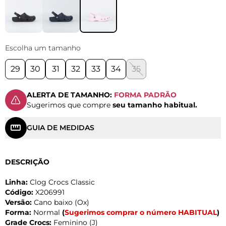
Escolha um tamanho
29
30
31
32
33
34
35
ALERTA DE TAMANHO:
FORMA PADRÃO
Sugerimos que compre
seu tamanho habitual.
GUIA DE MEDIDAS
DESCRIÇÃO
Linha:
Clog Crocs Classic
Código:
X206991
Versão:
Cano baixo (Ox)
Forma:
Normal
(
Sugerimos comprar o número HABITUAL
)
Grade Crocs:
Feminino (J)