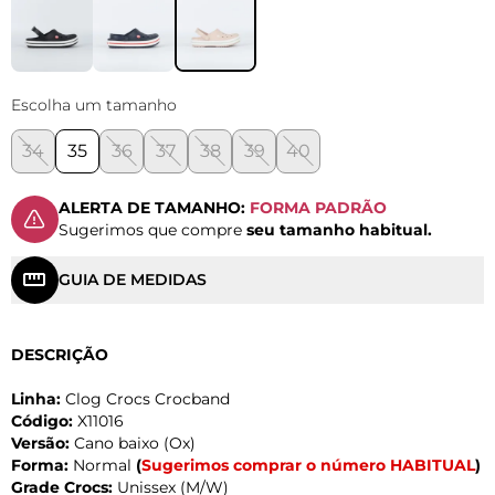
Escolha um tamanho
34
35
36
37
38
39
40
ALERTA DE TAMANHO:
FORMA PADRÃO
Sugerimos que compre
seu tamanho habitual.
GUIA DE MEDIDAS
DESCRIÇÃO
Linha:
Clog Crocs Crocband
Código:
X11016
Versão:
Cano baixo (Ox)
Forma:
Normal
(
Sugerimos comprar o número HABITUAL
)
Grade Crocs:
Unissex (M/W)