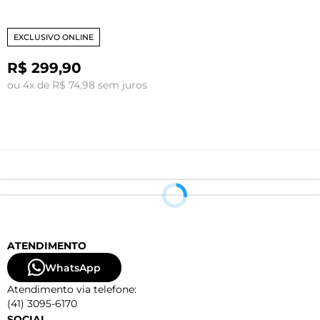
EXCLUSIVO ONLINE
R$ 299,90
ou 4x de R$ 74,98 sem juros
o
ATENDIMENTO
WhatsApp
Atendimento via telefone:
(41) 3095-6170
SOCIAL