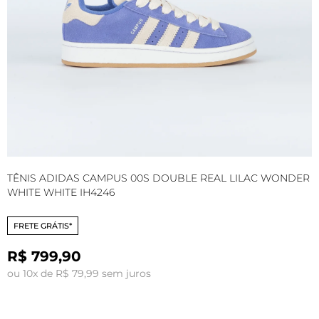
TÊNIS ADIDAS CAMPUS 00S DOUBLE REAL LILAC WONDER
T
WHITE WHITE IH4246
S
FRETE GRÁTIS*
R$ 799,90
ou 10x de R$ 79,99 sem juros
o