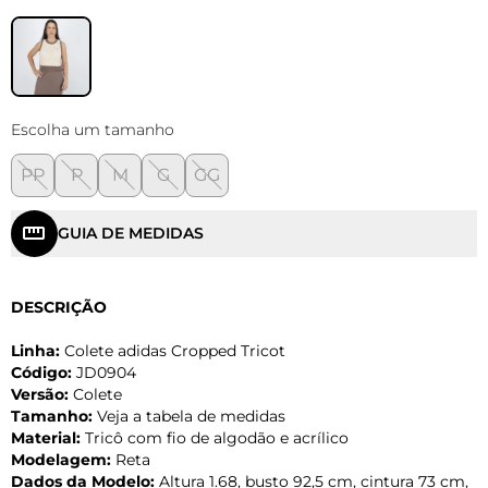
Escolha um tamanho
PP
P
M
G
GG
GUIA DE MEDIDAS
DESCRIÇÃO
Linha:
Colete adidas Cropped Tricot
Código:
JD0904
Versão:
Colete
Tamanho:
Veja a tabela de medidas
Material:
Tricô com fio de algodão e acrílico
Modelagem:
Reta
Dados da Modelo:
Altura 1.68, busto 92,5 cm, cintura 73 cm,