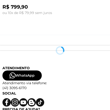
R$ 799,90
ou 10x de R$ 79,99 sem juros
o
ATENDIMENTO
WhatsApp
Atendimento via telefone:
(41) 3095-6170
SOCIAL
PRECISA DE AJUDA?