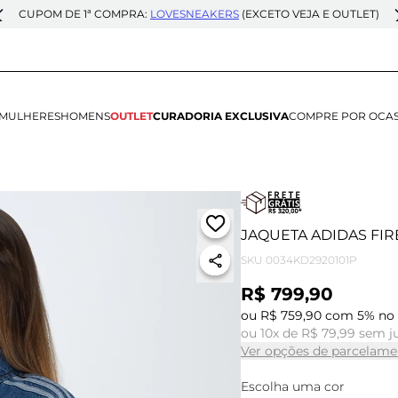
CUPOM DE 1ª COMPRA:
LOVESNEAKERS
(EXCETO VEJA E OUTLET)
MULHERES
HOMENS
OUTLET
CURADORIA EXCLUSIVA
COMPRE POR OCA
JAQUETA ADIDAS FIR
SKU
0034KD2920101P
R$ 799,90
ou R$ 759,90 com 5% no 
ou 10x de R$ 79,99 sem j
Ver opções de parcelame
Escolha uma cor