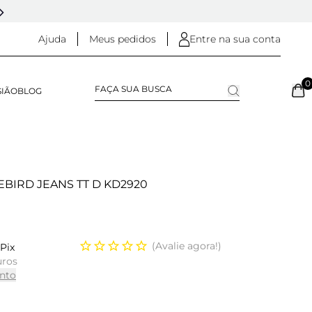
5% OFF NO
PIX
(NA FINALIZAÇÃO DO PEDIDO)
Ajuda
Meus pedidos
Entre na sua conta
0
SIÃO
BLOG
EBIRD JEANS TT D KD2920
Avalie agora!
Pix
uros
nto