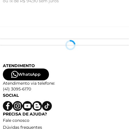
ou 1x de R$ 94,90 sem juros
o
ATENDIMENTO
WhatsApp
Atendimento via telefone:
(41) 3095-6170
SOCIAL
PRECISA DE AJUDA?
Fale conosco
Dúvidas frequentes