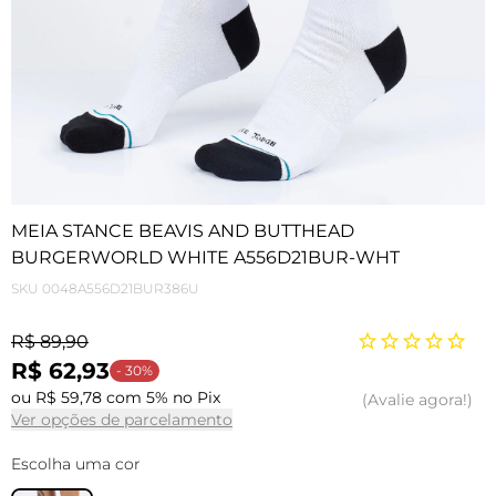
MEIA STANCE BEAVIS AND BUTTHEAD
BURGERWORLD WHITE A556D21BUR-WHT
SKU
0048A556D21BUR386U
R$ 89,90
R$ 62,93
- 30%
ou R$ 59,78 com 5% no Pix
Avalie agora!
Ver opções de parcelamento
Escolha uma cor