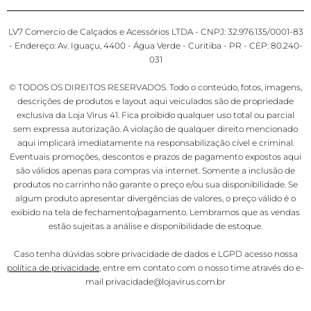
LV7 Comercio de Calçados e Acessórios LTDA - CNPJ: 32.976.135/0001-83
- Endereço: Av. Iguaçu, 4400 - Água Verde - Curitiba - PR - CEP: 80.240-
031
© TODOS OS DIREITOS RESERVADOS. Todo o conteúdo, fotos, imagens,
descrições de produtos e layout aqui veiculados são de propriedade
exclusiva da Loja Virus 41. Fica proibido qualquer uso total ou parcial
sem expressa autorização. A violação de qualquer direito mencionado
aqui implicará imediatamente na responsabilização cível e criminal.
Eventuais promoções, descontos e prazos de pagamento expostos aqui
são válidos apenas para compras via internet. Somente a inclusão de
produtos no carrinho não garante o preço e/ou sua disponibilidade. Se
algum produto apresentar divergências de valores, o preço válido é o
exibido na tela de fechamento/pagamento. Lembramos que as vendas
estão sujeitas a análise e disponibilidade de estoque.
Caso tenha dúvidas sobre privacidade de dados e LGPD acesso nossa
política de privacidade
, entre em contato com o nosso time através do e-
mail privacidade@lojavirus.com.br