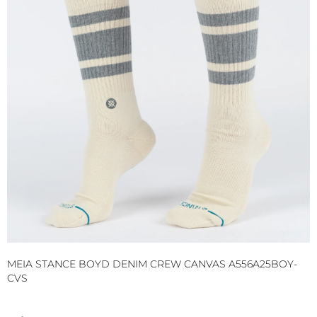
MEIA STANCE BOYD DENIM CREW CANVAS A556A25BOY-
M
CVS
B