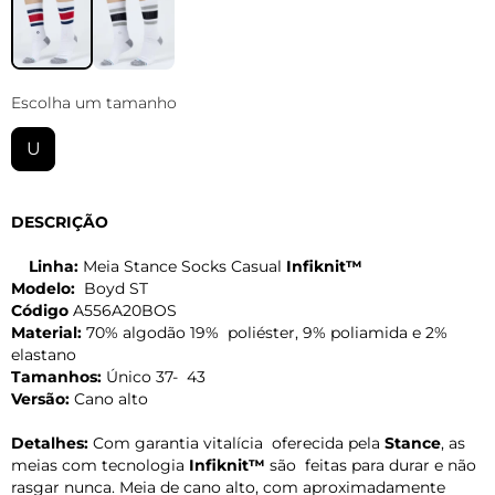
Escolha um tamanho
U
DESCRIÇÃO
Linha:
Meia Stance Socks Casual
Infiknit™
Modelo:
Boyd ST
Código
A556A20BOS
Material:
70% algodão 19% poliéster, 9% poliamida e 2%
elastano
Tamanhos:
Único 37- 43
Versão:
Cano alto
Detalhes:
Com garantia vitalícia oferecida pela
Stance
, as
meias com tecnologia
Infiknit™
são feitas para durar e não
rasgar nunca. Meia de cano alto, com aproximadamente