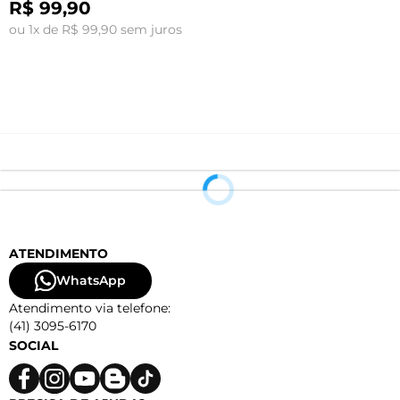
R$ 99,90
ou 1x de R$ 99,90 sem juros
o
ATENDIMENTO
WhatsApp
Atendimento via telefone:
(41) 3095-6170
SOCIAL