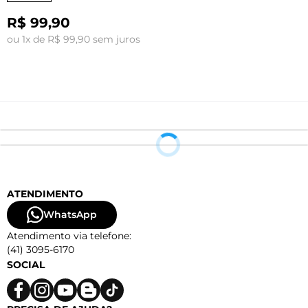
R$ 99,90
o
ou 1x de R$ 99,90 sem juros
ATENDIMENTO
WhatsApp
Atendimento via telefone:
(41) 3095-6170
SOCIAL