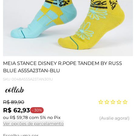
MEIA STANCE DISNEY R.POPE TANDEM BY RUSS
BLUE A555A23TAN-BLU
SKU
0048A555A23TAN301U
R$ 89,90
R$ 62,93
- 30%
ou R$ 59,78 com 5% no Pix
Avalie agora!
Ver opções de parcelamento
Escolha uma cor