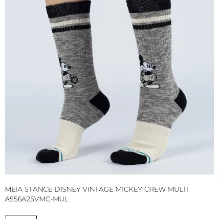
MEIA STANCE DISNEY VINTAGE MICKEY CREW MULTI
M
A556A25VMC-MUL
A