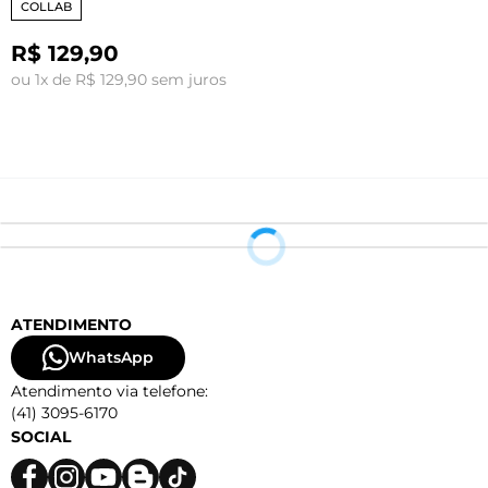
COLLAB
R$ 129,90
ou 1x de R$ 129,90 sem juros
o
ATENDIMENTO
WhatsApp
Atendimento via telefone:
(41) 3095-6170
SOCIAL