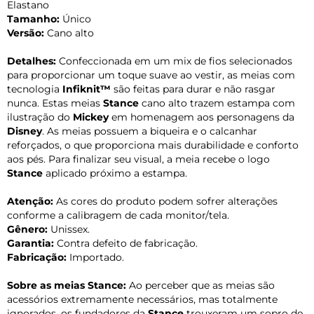
Elastano
Tamanho:
Único
Versão:
Cano alto
Detalhes:
Confeccionada em um mix de fios selecionados
para proporcionar um toque suave ao vestir, as meias com
tecnologia
Infiknit™
são feitas para durar e não rasgar
nunca. Estas meias
Stance
cano alto trazem estampa com
ilustração do
Mickey
em homenagem aos personagens da
Disney
. As meias possuem a biqueira e o calcanhar
reforçados, o que proporciona mais durabilidade e conforto
aos pés. Para finalizar seu visual, a meia recebe o logo
Stance
aplicado próximo a estampa.
Atenção:
As cores do produto podem sofrer alterações
conforme a calibragem de cada monitor/tela.
Gênero:
Unissex.
Garantia:
Contra defeito de fabricação.
Fabricação:
Importado.
Sobre as meias Stance:
Ao perceber que as meias são
acessórios extremamente necessários, mas totalmente
ignorados, os fundadores da
Stance
trouxeram um sopro de