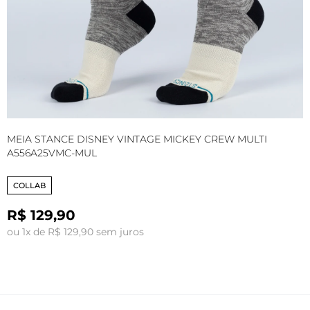
MEIA STANCE DISNEY VINTAGE MICKEY CREW MULTI
M
A556A25VMC-MUL
C
COLLAB
R$ 129,90
o
ou 1x de R$ 129,90 sem juros