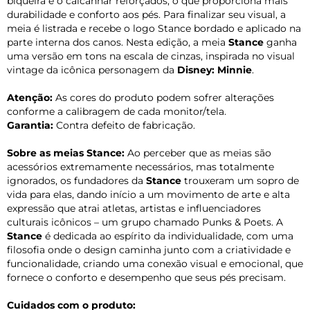
biqueira e o calcanhar reforçados, o que proporciona mais
durabilidade e conforto aos pés. Para finalizar seu visual, a
meia é listrada e recebe o logo Stance bordado e aplicado na
parte interna dos canos. Nesta edição, a meia
Stance
ganha
uma versão em tons na escala de cinzas, inspirada no visual
vintage da icônica personagem da
Disney: Minnie
.
Atenção:
As cores do produto podem sofrer alterações
conforme a calibragem de cada monitor/tela.
Garantia:
Contra defeito de fabricação.
Sobre as meias Stance:
Ao perceber que as meias são
acessórios extremamente necessários, mas totalmente
ignorados, os fundadores da
Stance
trouxeram um sopro de
vida para elas, dando início a um movimento de arte e alta
expressão que atrai atletas, artistas e influenciadores
culturais icônicos – um grupo chamado Punks & Poets. A
Stance
é dedicada ao espírito da individualidade, com uma
filosofia onde o design caminha junto com a criatividade e
funcionalidade, criando uma conexão visual e emocional, que
fornece o conforto e desempenho que seus pés precisam.
Cuidados com o produto: