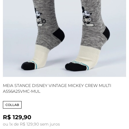
MEIA STANCE DISNEY VINTAGE MICKEY CREW MULTI
M
A556A25VMC-MUL
A
COLLAB
R$ 129,90
ou 1x de R$ 129,90 sem juros
o