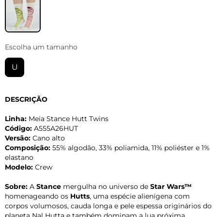
Escolha um tamanho
U
DESCRIÇÃO
Linha:
Meia Stance Hutt Twins
Código:
A555A26HUT
Versão:
Cano alto
Composição:
55% algodão, 33% poliamida, 11% poliéster e 1%
elastano
Modelo:
Crew
Sobre:
A
Stance
mergulha no universo de
Star Wars™
homenageando os
Hutts
, uma espécie alienígena com
corpos volumosos, cauda longa e pele espessa originários do
planeta Nal Hutta e também dominam a lua próxima