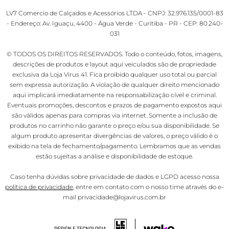
LV7 Comercio de Calçados e Acessórios LTDA - CNPJ: 32.976.135/0001-83
- Endereço: Av. Iguaçu, 4400 - Água Verde - Curitiba - PR - CEP: 80.240-
031
© TODOS OS DIREITOS RESERVADOS. Todo o conteúdo, fotos, imagens,
descrições de produtos e layout aqui veiculados são de propriedade
exclusiva da Loja Virus 41. Fica proibido qualquer uso total ou parcial
sem expressa autorização. A violação de qualquer direito mencionado
aqui implicará imediatamente na responsabilização cível e criminal.
Eventuais promoções, descontos e prazos de pagamento expostos aqui
são válidos apenas para compras via internet. Somente a inclusão de
produtos no carrinho não garante o preço e/ou sua disponibilidade. Se
algum produto apresentar divergências de valores, o preço válido é o
exibido na tela de fechamento/pagamento. Lembramos que as vendas
estão sujeitas a análise e disponibilidade de estoque.
Caso tenha dúvidas sobre privacidade de dados e LGPD acesso nossa
política de privacidade
, entre em contato com o nosso time através do e-
mail privacidade@lojavirus.com.br