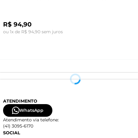
R$ 94,90
ou 1x de R$ 94,90 sem juros
o
ATENDIMENTO
WhatsApp
Atendimento via telefone:
(41) 3095-6170
SOCIAL