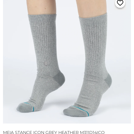
MEIA STANCE ICON GREY HEATHER M311D14ICO
M