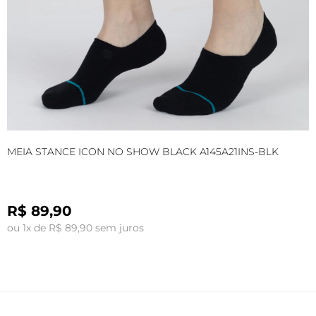
MEIA STANCE ICON NO SHOW BLACK A145A21INS-BLK
M
R$ 89,90
ou 1x de R$ 89,90 sem juros
o