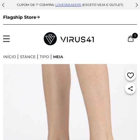
CUPOM DE 1ª COMPRA:
LOVESNEAKERS
(EXCETO VEJA E OUTLET)
Flagship Store
0
|
|
|
INÍCIO
STANCE
TIPO
MEIA