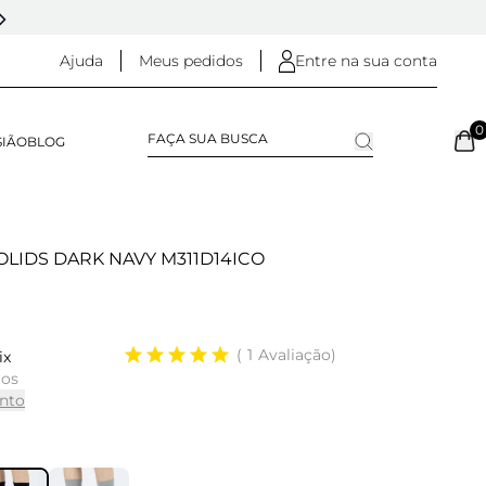
5% OFF NO
PIX
(NA FINALIZAÇÃO DO PEDIDO)
Ajuda
Meus pedidos
Entre na sua conta
0
SIÃO
BLOG
OLIDS DARK NAVY M311D14ICO
1
Avaliação
ix
ros
nto