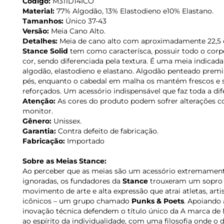
Código:
M311D14ICO
Material:
77% Algodão, 13% Elastodieno e10% Elastano.
Tamanhos:
Único 37-43
Versão:
Meia Cano Alto.
Detalhes:
Meia de cano alto com aproximadamente 22,5 
Stance Solid
tem como caracterísca, possuir todo o corp
cor, sendo diferenciada pela textura. É uma meia indicada
algodão, elastodieno e elastano. Algodão penteado pre
pés, enquanto o cabedal em malha os mantém frescos e se
reforçados. Um acessório indispensável que faz toda a dif
Atenção:
As cores do produto podem sofrer alterações c
monitor.
Gênero:
Unissex.
Garantia:
Contra defeito de fabricação.
Fabricação:
Importado
Sobre as Meias Stance:
Ao perceber que as meias são um acessório extremament
ignoradas, os fundadores da
Stance
trouxeram um sopro d
movimento de arte e alta expressão que atrai atletas, artis
icônicos – um grupo chamado
Punks & Poets
. Apoiando 
inovação técnica defendem o título único da A marca de
ao espírito da individualidade, com uma filosofia onde o