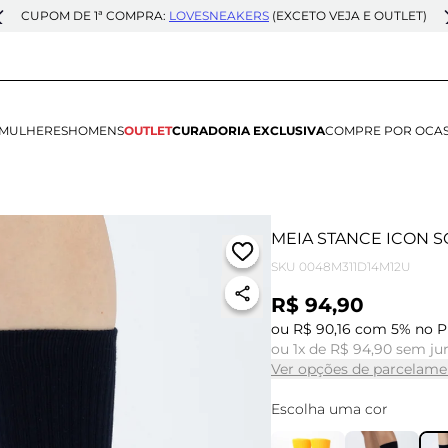
CUPOM DE 1ª COMPRA:
LOVESNEAKERS
(EXCETO VEJA E OUTLET)
MULHERES
HOMENS
OUTLET
CURADORIA EXCLUSIVA
COMPRE POR OCA
MEIA STANCE ICON S
SKU
0048M311D14M12U
R$ 94,90
ou R$ 90,16 com 5% no P
ou 1x de R$ 94,90 sem ju
Ver opções de parcelame
Escolha uma cor