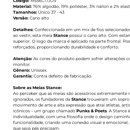
Código:
M556C17JOV
Material:
76% algodão, 19% poliéster, 3% náilon e 2% elas
Tamanhos:
Único 37 - 43
Versão:
Cano alto
Detalhes:
Confeccionada em um mix de fios selecionado
ao vestir, esta meia
Stance
possui o cano alto. Com estamp
superior. O logo da marca é aplicado na parte frontal. Pos
reforçados, proporcionando durabilidade e conforto.
Atenção:
As cores do produto podem sofrer alterações c
monitor.
Gênero:
Unissex.
Garantia:
Contra defeito de fabricação.
Sobre as Meias Stance:
Ao perceber que as meias são acessórios extremamente 
ignorados, os fundadores da
Stance
trouxeram um sopro d
movimento de arte e alta expressão que atrai atletas, artis
icônicos – um grupo chamado
Punks & Poets
. A Stance 
individualidade, com uma filosofia onde o design caminha
funcionalidade, criando uma conexão visual e emocional
que seus pés precisam.