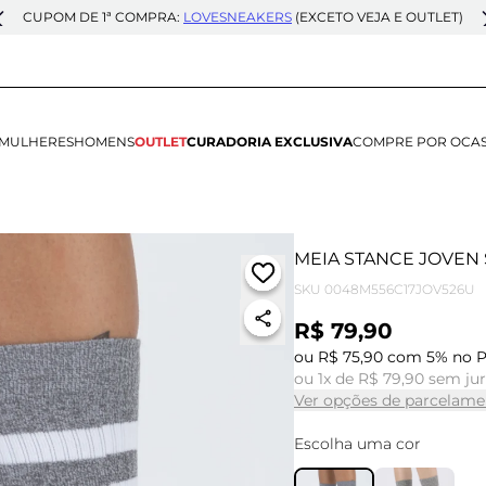
CUPOM DE 1ª COMPRA:
LOVESNEAKERS
(EXCETO VEJA E OUTLET)
MULHERES
HOMENS
OUTLET
CURADORIA EXCLUSIVA
COMPRE POR OCA
MEIA STANCE JOVEN 
SKU
0048M556C17JOV526U
R$ 79,90
ou R$ 75,90 com 5% no P
ou 1x de R$ 79,90 sem ju
Ver opções de parcelame
Escolha uma cor