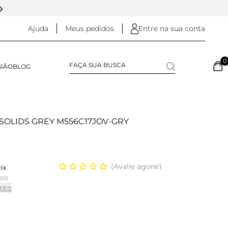
5% OFF NO
PIX
(NA FINALIZAÇÃO DO PEDIDO)
Ajuda
Meus pedidos
Entre na sua conta
0
SIÃO
BLOG
SOLIDS GREY M556C17JOV-GRY
Avalie agora!
ix
ros
nto