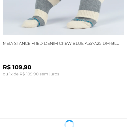
MEIA STANCE FRED DENIM CREW BLUE A557A25IDM-BLU
M
C
R$ 109,90
ou 1x de R$ 109,90 sem juros
o