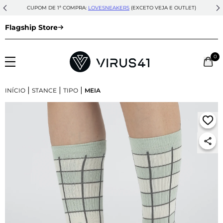
CUPOM DE 1ª COMPRA:
LOVESNEAKERS
(EXCETO VEJA E OUTLET)
Flagship Store
0
|
|
|
INÍCIO
STANCE
TIPO
MEIA