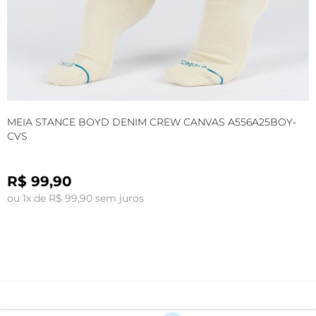
MEIA STANCE BOYD DENIM CREW CANVAS A556A25BOY-
M
CVS
A
R$ 99,90
ou 1x de R$ 99,90 sem juros
o