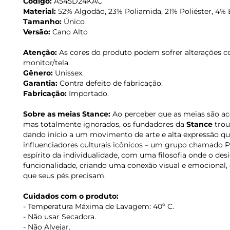
Código:
A545D24KAC
Material:
52% Algodão, 23% Poliamida, 21% Poliéster, 4% 
Tamanho:
Único
Versão:
Cano Alto
Atenção:
As cores do produto podem sofrer alterações c
monitor/tela.
Gênero:
Unissex.
Garantia:
Contra defeito de fabricação.
Fabricação:
Importado.
Sobre as meias Stance:
Ao perceber que as meias são ac
mas totalmente ignorados, os fundadores da
Stance
trou
dando início a um movimento de arte e alta expressão que a
influenciadores culturais icônicos – um grupo chamado 
espírito da individualidade, com uma filosofia onde o de
funcionalidade, criando uma conexão visual e emocional
que seus pés precisam.
Cuidados com o produto:
- Temperatura Máxima de Lavagem: 40º C.
- Não usar Secadora.
- Não Alvejar.