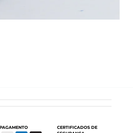
MEIA 
R$ 
ou 1x 
 PAGAMENTO
CERTIFICADOS DE