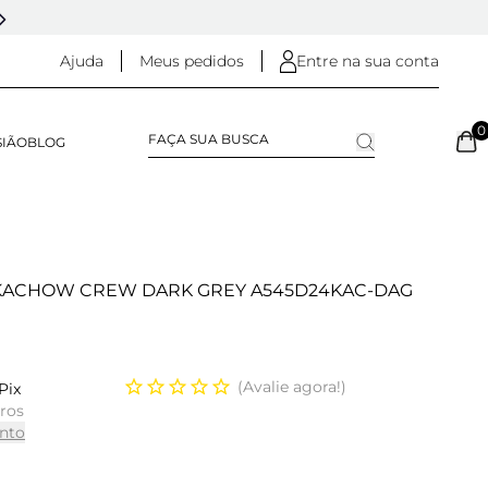
5% OFF NO
PIX
(NA FINALIZAÇÃO DO PEDIDO)
Ajuda
Meus pedidos
Entre na sua conta
0
SIÃO
BLOG
 KACHOW CREW DARK GREY A545D24KAC-DAG
Avalie agora!
Pix
uros
nto