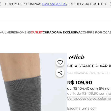
CUPOM DE 1ª COMPRA:
LOVESNEAKERS
(EXCETO VEJA E OUTLET)
MULHERES
HOMENS
OUTLET
CURADORIA EXCLUSIVA
COMPRE POR OCA
MEIA STANCE PIXAR
SKU
0048A545D24KAC455U
R$ 109,90
ou R$ 104,40 com 5% no 
ou 1x de R$ 109,90 sem j
Ver opções de parcelame
Escolha uma cor