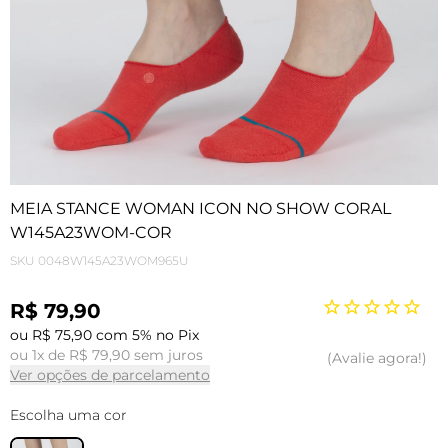
MEIA STANCE WOMAN ICON NO SHOW CORAL
W145A23WOM-COR
SKU
0048W145A23WOM965U
R$ 79,90
ou R$ 75,90 com 5% no Pix
ou 1x de R$ 79,90 sem juros
Avalie agora!
Ver opções de parcelamento
Escolha uma cor