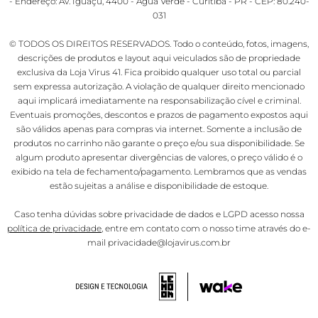
- Endereço: Av. Iguaçu, 4400 - Água Verde - Curitiba - PR - CEP: 80.240-
031
© TODOS OS DIREITOS RESERVADOS. Todo o conteúdo, fotos, imagens,
descrições de produtos e layout aqui veiculados são de propriedade
exclusiva da Loja Virus 41. Fica proibido qualquer uso total ou parcial
sem expressa autorização. A violação de qualquer direito mencionado
aqui implicará imediatamente na responsabilização cível e criminal.
Eventuais promoções, descontos e prazos de pagamento expostos aqui
são válidos apenas para compras via internet. Somente a inclusão de
produtos no carrinho não garante o preço e/ou sua disponibilidade. Se
algum produto apresentar divergências de valores, o preço válido é o
exibido na tela de fechamento/pagamento. Lembramos que as vendas
estão sujeitas a análise e disponibilidade de estoque.
Caso tenha dúvidas sobre privacidade de dados e LGPD acesso nossa
política de privacidade
, entre em contato com o nosso time através do e-
mail privacidade@lojavirus.com.br