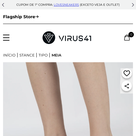
CUPOM DE 1ª COMPRA:
LOVESNEAKERS
(EXCETO VEJA E OUTLET)
Flagship Store
0
|
|
|
INÍCIO
STANCE
TIPO
MEIA