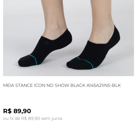
MEIA STANCE ICON NO SHOW BLACK A145A21INS-BLK
M
R$ 89,90
ou 1x de R$ 89,90 sem juros
o