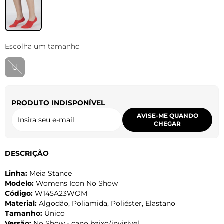
Escolha um tamanho
U
PRODUTO INDISPONÍVEL
AVISE-ME QUANDO
CHEGAR
DESCRIÇÃO
Linha:
Meia Stance
Modelo:
Womens Icon No Show
Código:
W145A23WOM
Material:
Algodão, Poliamida, Poliéster, Elastano
Tamanho:
Único
Versão:
No Show - cano baixo/invisível