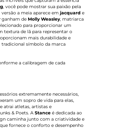
s incríveis que capturam a essência
ng
, você pode mostrar sua paixão pela
ta versão a meia aparece em
jacquard
e
y
ganham de
Molly Weasley
, matriarca
elecionado para proporcionar um
 textura de lã para representar o
proporcionam mais durabilidade e
 o tradicional símbolo da marca
onforme a calibragem de cada
essórios extremamente necessários,
xeram um sopro de vida para elas,
trai atletas, artistas e
Punks & Poets. A
Stance
é dedicada ao
sign caminha junto com a criatividade e
, que fornece o conforto e desempenho