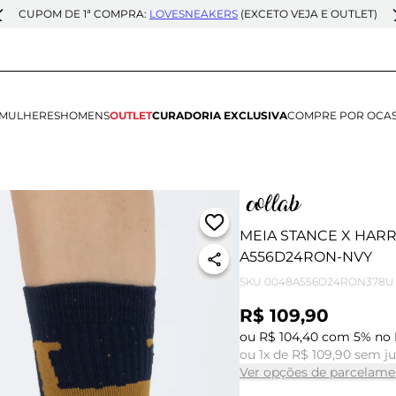
CUPOM DE 1ª COMPRA:
LOVESNEAKERS
(EXCETO VEJA E OUTLET)
MULHERES
HOMENS
OUTLET
CURADORIA EXCLUSIVA
COMPRE POR OCA
MEIA STANCE X HAR
A556D24RON-NVY
SKU
0048A556D24RON378U
R$ 109,90
ou R$ 104,40 com 5% no 
ou 1x de R$ 109,90 sem j
Ver opções de parcelame