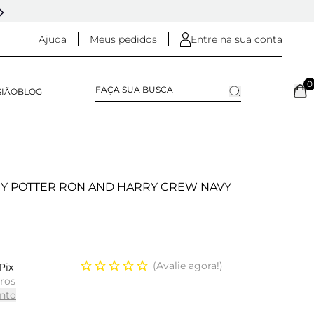
5% OFF NO
PIX
(NA FINALIZAÇÃO DO PEDIDO)
Ajuda
Meus pedidos
Entre na sua conta
0
SIÃO
BLOG
RY POTTER RON AND HARRY CREW NAVY
Avalie agora!
Pix
uros
nto