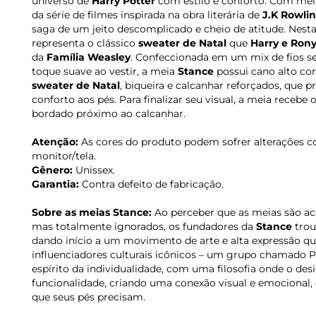
universo de
Harry Potter
com estilo e conforto. Com meia
da série de filmes inspirada na obra literária de
J.K Rowli
saga de um jeito descomplicado e cheio de atitude. Nes
representa o clássico
sweater de Natal
que
Harry e
Ron
da
Família Weasley
. Confeccionada em um mix de fios s
toque suave ao vestir, a meia
Stance
possui cano alto com
sweater de Natal
, biqueira e calcanhar reforçados, que 
conforto aos pés. Para finalizar seu visual, a meia recebe
bordado próximo ao calcanhar.
Atenção:
As cores do produto podem sofrer alterações c
monitor/tela.
Gênero:
Unissex.
Garantia:
Contra defeito de fabricação.
Sobre as meias Stance:
Ao perceber que as meias são ac
mas totalmente ignorados, os fundadores da
Stance
trou
dando início a um movimento de arte e alta expressão que a
influenciadores culturais icônicos – um grupo chamado 
espírito da individualidade, com uma filosofia onde o de
funcionalidade, criando uma conexão visual e emocional
que seus pés precisam.