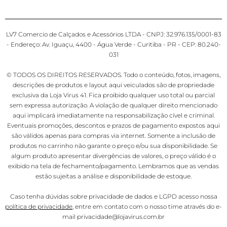
LV7 Comercio de Calçados e Acessórios LTDA - CNPJ: 32.976.135/0001-83
- Endereço: Av. Iguaçu, 4400 - Água Verde - Curitiba - PR - CEP: 80.240-
031
© TODOS OS DIREITOS RESERVADOS. Todo o conteúdo, fotos, imagens,
descrições de produtos e layout aqui veiculados são de propriedade
exclusiva da Loja Virus 41. Fica proibido qualquer uso total ou parcial
sem expressa autorização. A violação de qualquer direito mencionado
aqui implicará imediatamente na responsabilização cível e criminal.
Eventuais promoções, descontos e prazos de pagamento expostos aqui
são válidos apenas para compras via internet. Somente a inclusão de
produtos no carrinho não garante o preço e/ou sua disponibilidade. Se
algum produto apresentar divergências de valores, o preço válido é o
exibido na tela de fechamento/pagamento. Lembramos que as vendas
estão sujeitas a análise e disponibilidade de estoque.
Caso tenha dúvidas sobre privacidade de dados e LGPD acesso nossa
política de privacidade
, entre em contato com o nosso time através do e-
mail privacidade@lojavirus.com.br