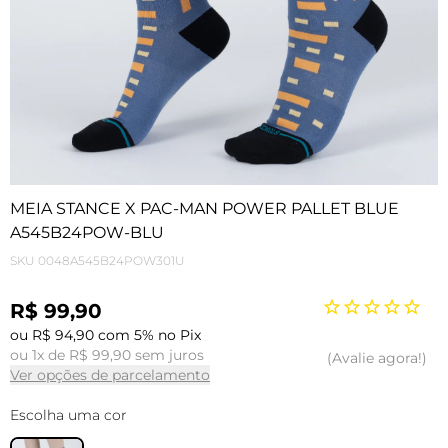
MEIA STANCE X PAC-MAN POWER PALLET BLUE
A545B24POW-BLU
SKU
0048A545B24POW301U
R$ 99,90
ou R$ 94,90 com 5% no Pix
ou 1x de R$ 99,90 sem juros
Avalie agora!
Ver opções de parcelamento
Escolha uma cor