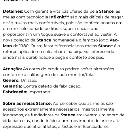
Detalhes:
Com garantia vitalícia oferecida pela
Stance
, as
meias com tecnologia
Infiknit™
são mais difíceis de rasgar
e são muito mais confortáveis, pois são confeccionadas em
um mix selecionado de fibras super macias que
proporcionam um toque suave e confortável ao vestir. A
nova coleção da
Stance
homenageia o famoso jogo
Pac-
Man
de 1980. Outro fator diferencial das meias
Stance
é o
reforço aplicado no calcanhar e na biqueira, oferecendo
ainda mais durabilidade à peça e conforto aos pés.
Atenção:
As cores do produto podem sofrer alterações
conforme a calibragem de cada monitor/tela.
Gênero:
Unissex.
Garantia:
Contra defeito de fabricação.
Fabricação:
Importado.
Sobre as meias Stance:
Ao perceber que as meias são
acessórios extremamente necessários, mas totalmente
ignorados, os fundadores da
Stance
trouxeram um sopro de
vida para elas, dando início a um movimento de arte e alta
expressão que atrai atletas, artistas e influenciadores