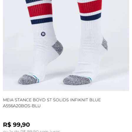
MEIA STANCE BOYD ST SOLIDS INFIKNIT BLUE
M
A556A20BOS-BLU
B
R$ 99,90
ou 1x de R$ 99,90 sem juros