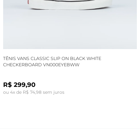
TÊNIS VANS CLASSIC SLIP ON BLACK WHITE
T
CHECKERBOARD VN000EYEBWW
R$ 299,90
ou 4x de R$ 74,98 sem juros
o