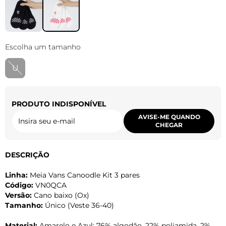
Escolha um tamanho
U
PRODUTO INDISPONÍVEL
AVISE-ME QUANDO
CHEGAR
DESCRIÇÃO
Linha:
Meia Vans Canoodle Kit 3 pares
Código:
VN0QCA
Versão:
Cano baixo (Ox)
Tamanho:
Único (Veste 36-40)
Material:
Amarelo e Azul: 76% algodão, 22% poliamida, 2%