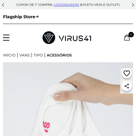
CUPOM DE 1ª COMPRA:
LOVESNEAKERS
(EXCETO VEJA E OUTLET)
Flagship Store
0
|
|
|
INÍCIO
VANS
TIPO
ACESSÓRIOS