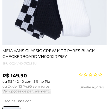
MEIA VANS CLASSIC CREW KIT 3 PARES BLACK
CHECKERBOARD VN000XRZ95Y
SKU
0024VN0XRZL83U
R$ 149,90
ou R$ 142,40 com 5% no Pix
ou 2x de R$ 74,95 sem juros
Avalie agora!
Ver opções de parcelamento
Escolha uma cor