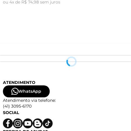
ou 4x de R$ 74,98 sem juros
o
ATENDIMENTO
WhatsApp
Atendimento via telefone:
(41) 3095-6170
SOCIAL