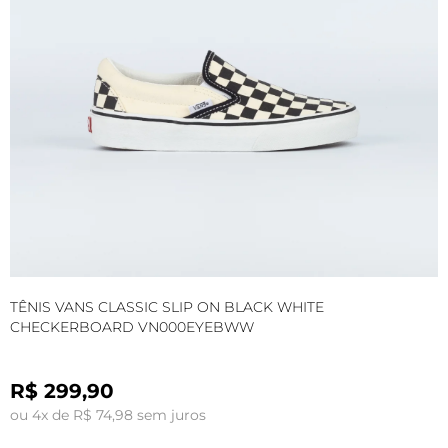
TÊNIS VANS CLASSIC SLIP ON BLACK WHITE
T
CHECKERBOARD VN000EYEBWW
R$ 299,90
ou 4x de R$ 74,98 sem juros
o