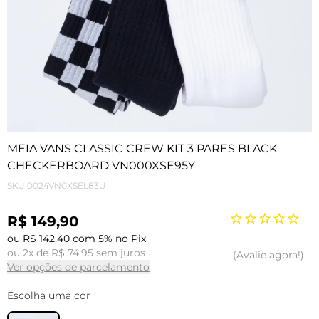
MEIA VANS CLASSIC CREW KIT 3 PARES BLACK
CHECKERBOARD VN000XSE95Y
SKU
0024VN0XSEL83U
R$ 149,90
ou R$ 142,40 com 5% no Pix
ou 2x de R$ 74,95 sem juros
Avalie agora!
Ver opções de parcelamento
Escolha uma cor