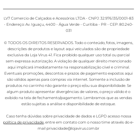
LV7 Comercio de Calçados e Acessórios LTDA - CNPJ: 32.976.135/0001-83
- Endereço: Av. Iguaçu, 4400 - Água Verde - Curitiba - PR - CEP: 80.240-
031
© TODOS OS DIREITOS RESERVADOS. Todo o conteúdo, fotos, imagens,
descrições de produtos e layout aqui veiculados são de propriedade
exclusiva da Loja Virus 41. Fica proibido qualquer uso total ou parcial
sem expressa autorização. A violação de qualquer direito mencionado
aqui implicará imediatamente na responsabilização cível e criminal.
Eventuais promoções, descontos e prazos de pagamento expostos aqui
são válidos apenas para compras via internet. Somente a inclusão de
produtos no carrinho não garante o preço e/ou sua disponibilidade. Se
algum produto apresentar divergências de valores, o preço válido é o
exibido na tela de fechamento/pagamento. Lembramos que as vendas
estão sujeitas a análise e disponibilidade de estoque.
Caso tenha dúvidas sobre privacidade de dados e LGPD acesso nossa
política de privacidade
, entre em contato com o nosso time através do e-
mail privacidade@lojavirus.com.br