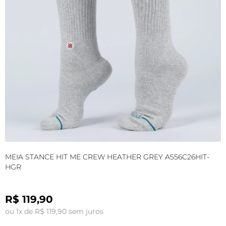
MEIA STANCE HIT ME CREW HEATHER GREY A556C26HIT-
M
HGR
R$ 119,90
ou 1x de R$ 119,90 sem juros
o