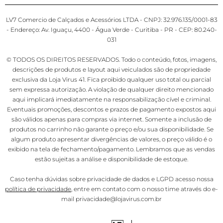
LV7 Comercio de Calçados e Acessórios LTDA - CNPJ: 32.976.135/0001-83
- Endereço: Av. Iguaçu, 4400 - Água Verde - Curitiba - PR - CEP: 80.240-
031
© TODOS OS DIREITOS RESERVADOS. Todo o conteúdo, fotos, imagens,
descrições de produtos e layout aqui veiculados são de propriedade
exclusiva da Loja Virus 41. Fica proibido qualquer uso total ou parcial
sem expressa autorização. A violação de qualquer direito mencionado
aqui implicará imediatamente na responsabilização cível e criminal.
Eventuais promoções, descontos e prazos de pagamento expostos aqui
são válidos apenas para compras via internet. Somente a inclusão de
produtos no carrinho não garante o preço e/ou sua disponibilidade. Se
algum produto apresentar divergências de valores, o preço válido é o
exibido na tela de fechamento/pagamento. Lembramos que as vendas
estão sujeitas a análise e disponibilidade de estoque.
Caso tenha dúvidas sobre privacidade de dados e LGPD acesso nossa
política de privacidade
, entre em contato com o nosso time através do e-
mail privacidade@lojavirus.com.br