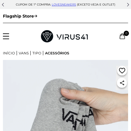
CUPOM DE 1ª COMPRA:
LOVESNEAKERS
(EXCETO VEJA E OUTLET)
Flagship Store
0
|
|
|
INÍCIO
VANS
TIPO
ACESSÓRIOS