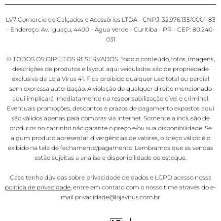
LV7 Comercio de Calçados e Acessórios LTDA - CNPJ: 32.976.135/0001-83
- Endereço: Av. Iguaçu, 4400 - Água Verde - Curitiba - PR - CEP: 80.240-
031
© TODOS OS DIREITOS RESERVADOS. Todo o conteúdo, fotos, imagens,
descrições de produtos e layout aqui veiculados são de propriedade
exclusiva da Loja Virus 41. Fica proibido qualquer uso total ou parcial
sem expressa autorização. A violação de qualquer direito mencionado
aqui implicará imediatamente na responsabilização cível e criminal.
Eventuais promoções, descontos e prazos de pagamento expostos aqui
são válidos apenas para compras via internet. Somente a inclusão de
produtos no carrinho não garante o preço e/ou sua disponibilidade. Se
algum produto apresentar divergências de valores, o preço válido é o
exibido na tela de fechamento/pagamento. Lembramos que as vendas
estão sujeitas a análise e disponibilidade de estoque.
Caso tenha dúvidas sobre privacidade de dados e LGPD acesso nossa
política de privacidade
, entre em contato com o nosso time através do e-
mail privacidade@lojavirus.com.br