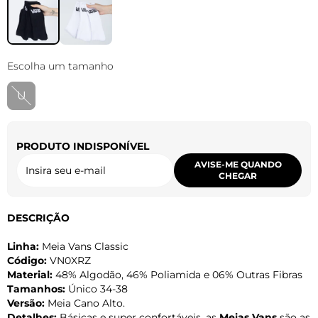
Escolha um tamanho
U
PRODUTO INDISPONÍVEL
AVISE-ME QUANDO
CHEGAR
DESCRIÇÃO
Linha:
Meia Vans Classic
Código:
VN0XRZ
Material:
48% Algodão, 46% Poliamida e 06% Outras Fibras
Tamanhos:
Único 34-38
Versão:
Meia Cano Alto.
Detalhes:
Básicas e super confortáveis, as
Meias Vans
são as