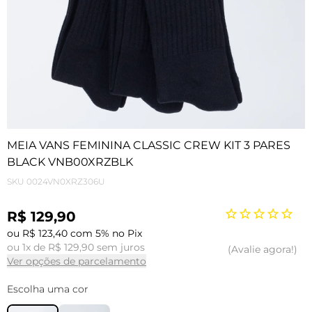
MEIA VANS FEMININA CLASSIC CREW KIT 3 PARES
BLACK VNB00XRZBLK
SKU
0024VN0XRZ306U
R$ 129,90
ou R$ 123,40 com 5% no Pix
ou 1x de R$ 129,90 sem juros
Avalie agora!
Ver opções de parcelamento
Escolha uma cor