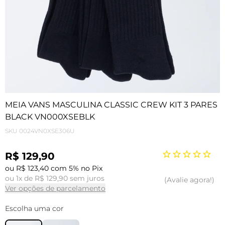
MEIA VANS MASCULINA CLASSIC CREW KIT 3 PARES
BLACK VN000XSEBLK
SKU
0024VN0XSE306U
R$ 129,90
ou R$ 123,40 com 5% no Pix
ou 1x de R$ 129,90 sem juros
Avalie agora!
Ver opções de parcelamento
Escolha uma cor