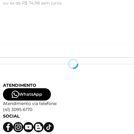
R
ou 4x de R$ 74,98 sem juros
o
ATENDIMENTO
WhatsApp
Atendimento via telefone:
(41) 3095-6170
SOCIAL