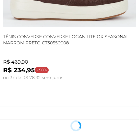
TÊNIS CONVERSE CONVERSE LOGAN LITE OX SEASONAL
M
MARROM PRETO CT30550008
W
R$ 469,90
R$ 234,95
- 50%
ou 3x de R$ 78,32 sem juros
o