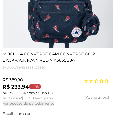
MOCHILA CONVERSE CAM CONVERSE GO 2
BACKPACK NAVY RED MA5665B8A
SKU
0001MA5665B8A2264U
R$ 389,90
R$ 233,94
- 40%
ou R$ 222,24 com 5% no Pix
Avalie agora!
ou 3x de R$ 77,98 sem juros
Ver opções de parcelamento
Escolha uma cor