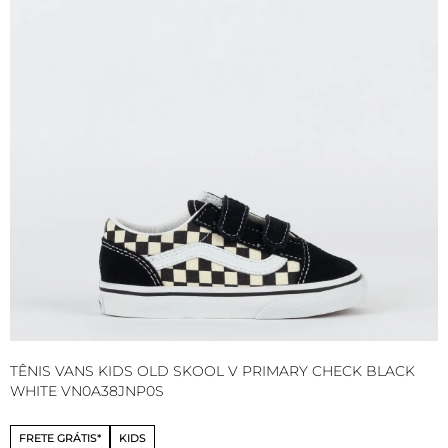
TÊNIS VANS KIDS OLD SKOOL V PRIMARY CHECK BLACK
T
WHITE VN0A38JNP0S
V
FRETE GRÁTIS*
KIDS