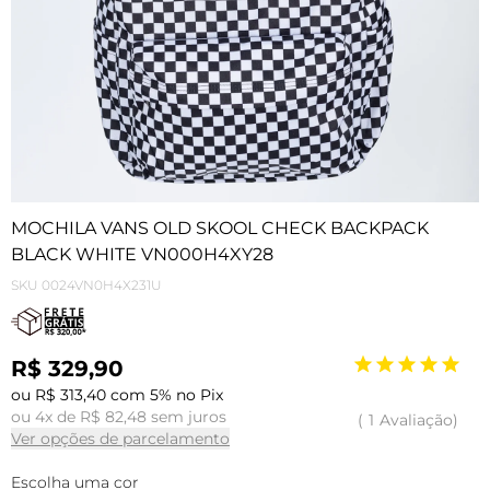
MOCHILA VANS OLD SKOOL CHECK BACKPACK
BLACK WHITE VN000H4XY28
SKU
0024VN0H4X231U
R$ 329,90
ou R$ 313,40 com 5% no Pix
ou 4x de R$ 82,48 sem juros
1
Avaliação
Ver opções de parcelamento
Escolha uma cor