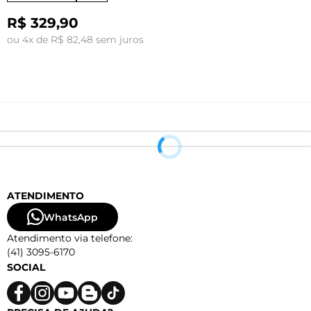
R$ 329,90
ou 4x de R$ 82,48 sem juros
o
ATENDIMENTO
WhatsApp
Atendimento via telefone:
(41) 3095-6170
SOCIAL