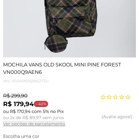
MOCHILA VANS OLD SKOOL MINI PINE FOREST
VN000Q9AEN6
SKU
0024VN0Q9A2273U
R$ 299,90
R$ 179,94
- 40%
ou R$ 170,94 com 5% no Pix
Avalie agora!
ou 2x de R$ 89,97 sem juros
Ver opções de parcelamento
Escolha uma cor