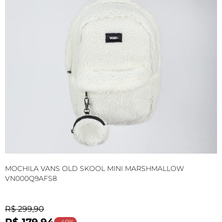
MOCHILA VANS OLD SKOOL MINI MARSHMALLOW
T
VN000Q9AFS8
V
R$ 299,90
R
R$ 179,94
- 40%