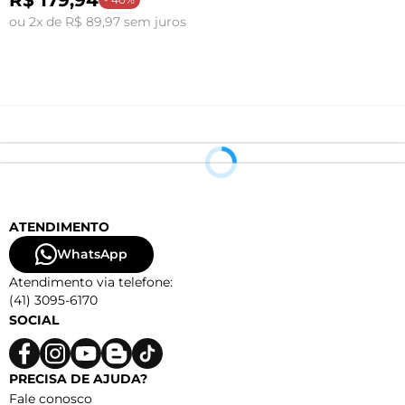
ou 2x de R$ 89,97 sem juros
o
ATENDIMENTO
WhatsApp
Atendimento via telefone:
(41) 3095-6170
SOCIAL
PRECISA DE AJUDA?
Fale conosco