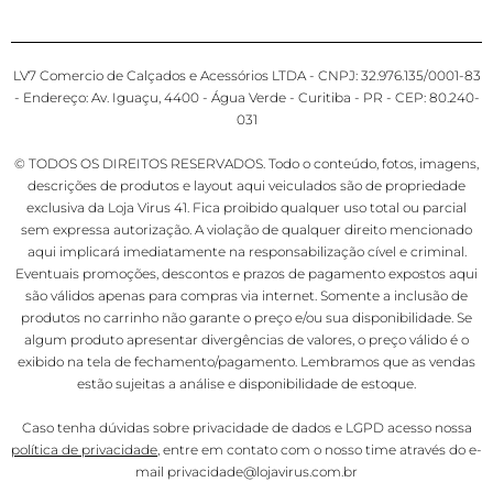
LV7 Comercio de Calçados e Acessórios LTDA - CNPJ: 32.976.135/0001-83
- Endereço: Av. Iguaçu, 4400 - Água Verde - Curitiba - PR - CEP: 80.240-
031
© TODOS OS DIREITOS RESERVADOS. Todo o conteúdo, fotos, imagens,
descrições de produtos e layout aqui veiculados são de propriedade
exclusiva da Loja Virus 41. Fica proibido qualquer uso total ou parcial
sem expressa autorização. A violação de qualquer direito mencionado
aqui implicará imediatamente na responsabilização cível e criminal.
Eventuais promoções, descontos e prazos de pagamento expostos aqui
são válidos apenas para compras via internet. Somente a inclusão de
produtos no carrinho não garante o preço e/ou sua disponibilidade. Se
algum produto apresentar divergências de valores, o preço válido é o
exibido na tela de fechamento/pagamento. Lembramos que as vendas
estão sujeitas a análise e disponibilidade de estoque.
Caso tenha dúvidas sobre privacidade de dados e LGPD acesso nossa
política de privacidade
, entre em contato com o nosso time através do e-
mail privacidade@lojavirus.com.br