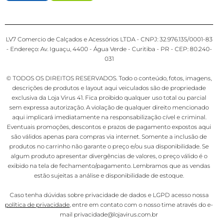
LV7 Comercio de Calçados e Acessórios LTDA - CNPJ: 32.976.135/0001-83
- Endereço: Av. Iguaçu, 4400 - Água Verde - Curitiba - PR - CEP: 80.240-
031
© TODOS OS DIREITOS RESERVADOS. Todo o conteúdo, fotos, imagens,
descrições de produtos e layout aqui veiculados são de propriedade
exclusiva da Loja Virus 41. Fica proibido qualquer uso total ou parcial
sem expressa autorização. A violação de qualquer direito mencionado
aqui implicará imediatamente na responsabilização cível e criminal.
Eventuais promoções, descontos e prazos de pagamento expostos aqui
são válidos apenas para compras via internet. Somente a inclusão de
produtos no carrinho não garante o preço e/ou sua disponibilidade. Se
algum produto apresentar divergências de valores, o preço válido é o
exibido na tela de fechamento/pagamento. Lembramos que as vendas
estão sujeitas a análise e disponibilidade de estoque.
Caso tenha dúvidas sobre privacidade de dados e LGPD acesso nossa
política de privacidade
, entre em contato com o nosso time através do e-
mail privacidade@lojavirus.com.br