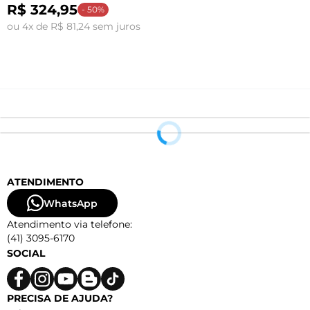
R$ 324,95
o
- 50%
ou 4x de R$ 81,24 sem juros
ATENDIMENTO
WhatsApp
Atendimento via telefone:
(41) 3095-6170
SOCIAL
PRECISA DE AJUDA?