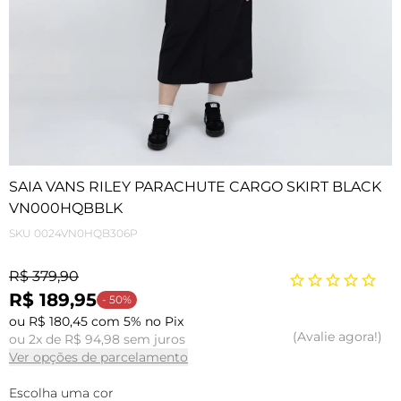
SAIA VANS RILEY PARACHUTE CARGO SKIRT BLACK
VN000HQBBLK
SKU
0024VN0HQB306P
R$ 379,90
R$ 189,95
- 50%
ou R$ 180,45 com 5% no Pix
Avalie agora!
ou 2x de R$ 94,98 sem juros
Ver opções de parcelamento
Escolha uma cor