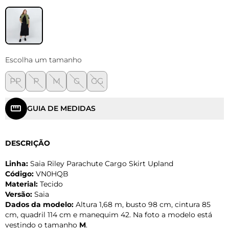
Escolha um tamanho
PP
P
M
G
GG
GUIA DE MEDIDAS
DESCRIÇÃO
Linha:
Saia Riley Parachute Cargo Skirt Upland
Código:
VN0HQB
Material:
Tecido
Versão:
Saia
Dados da modelo:
Altura 1,68 m, busto 98 cm, cintura 85
cm, quadril 114 cm e manequim 42. Na foto a modelo está
vestindo o tamanho
M
.