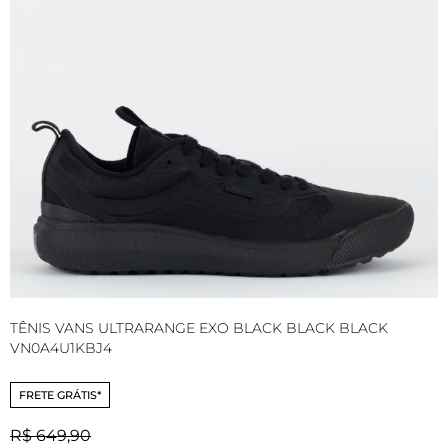
TÊNIS VANS ULTRARANGE EXO BLACK BLACK BLACK
T
VN0A4U1KBJ4
B
FRETE GRÁTIS*
R$ 649,90