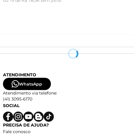
ou 7x de R$ 78,56 sem juros
o
ATENDIMENTO
WhatsApp
Atendimento via telefone:
(41) 3095-6170
SOCIAL
PRECISA DE AJUDA?
Fale conosco