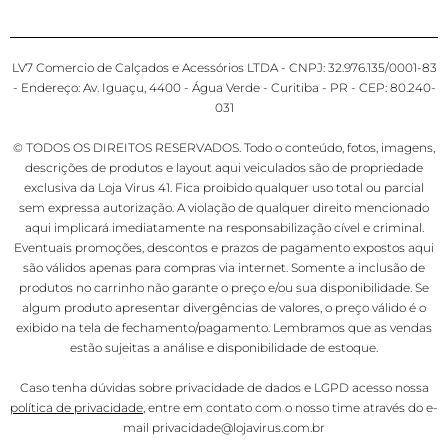
LV7 Comercio de Calçados e Acessórios LTDA - CNPJ: 32.976.135/0001-83
- Endereço: Av. Iguaçu, 4400 - Água Verde - Curitiba - PR - CEP: 80.240-
031
© TODOS OS DIREITOS RESERVADOS. Todo o conteúdo, fotos, imagens,
descrições de produtos e layout aqui veiculados são de propriedade
exclusiva da Loja Virus 41. Fica proibido qualquer uso total ou parcial
sem expressa autorização. A violação de qualquer direito mencionado
aqui implicará imediatamente na responsabilização cível e criminal.
Eventuais promoções, descontos e prazos de pagamento expostos aqui
são válidos apenas para compras via internet. Somente a inclusão de
produtos no carrinho não garante o preço e/ou sua disponibilidade. Se
algum produto apresentar divergências de valores, o preço válido é o
exibido na tela de fechamento/pagamento. Lembramos que as vendas
estão sujeitas a análise e disponibilidade de estoque.
Caso tenha dúvidas sobre privacidade de dados e LGPD acesso nossa
política de privacidade
, entre em contato com o nosso time através do e-
mail privacidade@lojavirus.com.br