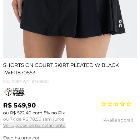
SHORTS ON COURT SKIRT PLEATED W BLACK
1WF11870553
SKU
00671WF1187306GG
R$ 549,90
ou R$ 522,40 com 5% no Pix
ou 7x de R$ 78,56 sem juros
Avalie agora!
Ver opções de parcelamento
Escolha uma cor