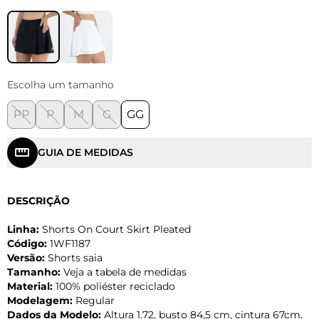
Escolha um tamanho
PP
P
M
G
GG
GUIA DE MEDIDAS
DESCRIÇÃO
Linha:
Shorts On Court Skirt Pleated
Código:
1WF1187
Versão:
Shorts saia
Tamanho:
Veja a tabela de medidas
Material:
100% poliéster reciclado
Modelagem:
Regular
Dados da Modelo:
Altura 1.72, busto 84,5 cm, cintura 67cm,