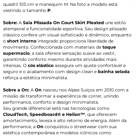
quadril 103 cm e manequim M. Na foto a modelo está
vestindo o tamanho
P
.
Sobre:
A
Saia Plissada On Court Skirt Pleated
une estilo
atemporal e funcionalidade esportiva. Seu design plissado
clássico confere um visual sofisticado e dinâmico, enquanto
o
short interno
integrado proporciona liberdade de
movimento. Confeccionada com materiais de
toque
supermacio
, a saia oferece sensação suave ao vestir,
garantindo conforto mesmo durante atividades mais
intensas. O
cós elástico
assegura um ajuste confortável e
seguro e o acabamento com design clean e
bainha selada
reforça a estética minimalista.
Sobre a On:
A
On
nasceu nos Alpes Suíços em 2010 com a
missão de transformar a experiência de correr, unindo
performance, conforto e design minimalista.
Seu grande diferencial está nas tecnologias como
CloudTec®, Speedboard® e Helion™
, que oferecem
amortecimento, leveza e alto retorno de energia. Além da
performance, a
On
conquistou o streetwear com sua
estética contemporânea e modelos icônicos como