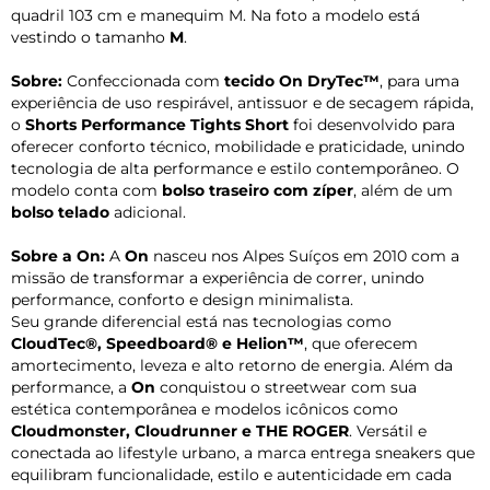
quadril 103 cm e manequim M. Na foto a modelo está
vestindo o tamanho
M
.
Sobre:
Confeccionada com
tecido On DryTec™
, para uma
experiência de uso respirável, antissuor e de secagem rápida,
o
Shorts Performance Tights Short
foi desenvolvido para
oferecer conforto técnico, mobilidade e praticidade, unindo
tecnologia de alta performance e estilo contemporâneo. O
modelo conta com
bolso traseiro com zíper
, além de um
bolso telado
adicional.
Sobre a On:
A
On
nasceu nos Alpes Suíços em 2010 com a
missão de transformar a experiência de correr, unindo
performance, conforto e design minimalista.
Seu grande diferencial está nas tecnologias como
CloudTec®, Speedboard® e Helion™
, que oferecem
amortecimento, leveza e alto retorno de energia. Além da
performance, a
On
conquistou o streetwear com sua
estética contemporânea e modelos icônicos como
Cloudmonster, Cloudrunner e THE ROGER
. Versátil e
conectada ao lifestyle urbano, a marca entrega sneakers que
equilibram funcionalidade, estilo e autenticidade em cada