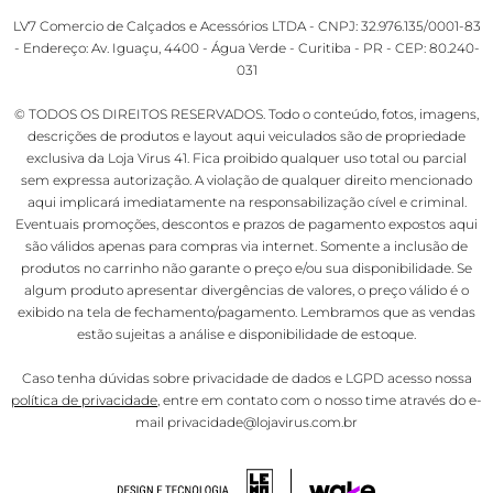
LV7 Comercio de Calçados e Acessórios LTDA - CNPJ: 32.976.135/0001-83
- Endereço: Av. Iguaçu, 4400 - Água Verde - Curitiba - PR - CEP: 80.240-
031
© TODOS OS DIREITOS RESERVADOS. Todo o conteúdo, fotos, imagens,
descrições de produtos e layout aqui veiculados são de propriedade
exclusiva da Loja Virus 41. Fica proibido qualquer uso total ou parcial
sem expressa autorização. A violação de qualquer direito mencionado
aqui implicará imediatamente na responsabilização cível e criminal.
Eventuais promoções, descontos e prazos de pagamento expostos aqui
são válidos apenas para compras via internet. Somente a inclusão de
produtos no carrinho não garante o preço e/ou sua disponibilidade. Se
algum produto apresentar divergências de valores, o preço válido é o
exibido na tela de fechamento/pagamento. Lembramos que as vendas
estão sujeitas a análise e disponibilidade de estoque.
Caso tenha dúvidas sobre privacidade de dados e LGPD acesso nossa
política de privacidade
, entre em contato com o nosso time através do e-
mail privacidade@lojavirus.com.br