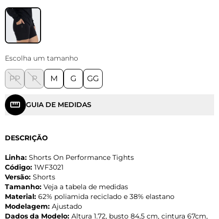
Escolha um tamanho
PP
P
M
G
GG
GUIA DE MEDIDAS
DESCRIÇÃO
Linha:
Shorts On Performance Tights
Código:
1WF3021
Versão:
Shorts
Tamanho:
Veja a tabela de medidas
Material:
62% poliamida reciclado e 38% elastano
Modelagem:
Ajustado
Dados da Modelo:
Altura 1.72, busto 84,5 cm, cintura 67cm,