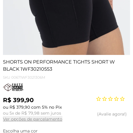
SHORTS ON PERFORMANCE TIGHTS SHORT W
BLACK 1WF30210553
SKU
00671WF3021306M
R$ 399,90
ou R$ 379,90 com 5% no Pix
ou 5x de R$ 79,98 sem juros
Avalie agora!
Ver opções de parcelamento
Escolha uma cor