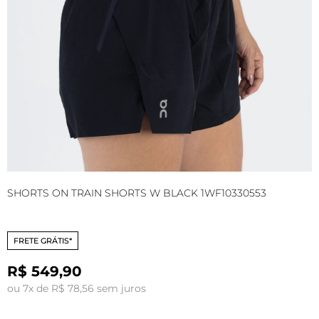
SHORTS ON TRAIN SHORTS W BLACK 1WF10330553
T
B
FRETE GRÁTIS*
R$ 549,90
ou 7x de R$ 78,56 sem juros
o