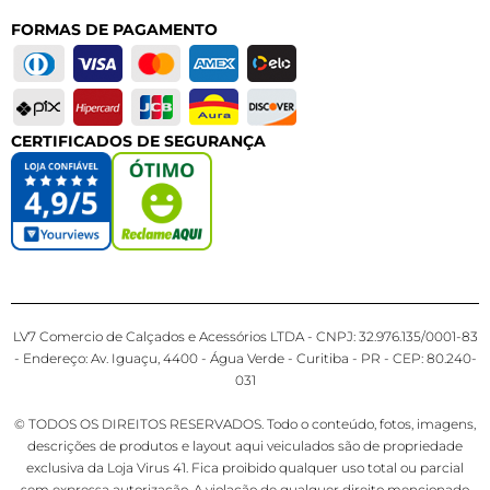
FORMAS DE PAGAMENTO
CERTIFICADOS DE SEGURANÇA
LV7 Comercio de Calçados e Acessórios LTDA - CNPJ: 32.976.135/0001-83
- Endereço: Av. Iguaçu, 4400 - Água Verde - Curitiba - PR - CEP: 80.240-
031
© TODOS OS DIREITOS RESERVADOS. Todo o conteúdo, fotos, imagens,
descrições de produtos e layout aqui veiculados são de propriedade
exclusiva da Loja Virus 41. Fica proibido qualquer uso total ou parcial
sem expressa autorização. A violação de qualquer direito mencionado