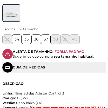
Escolha um tamanho
33
34
35
36
37
38
39
40
ALERTA DE TAMANHO:
FORMA PADRÃO
Sugerimos que compre
seu tamanho habitual.
GUIA DE MEDIDAS
DESCRIÇÃO
Linha:
Tênis adidas Adistar Control 3
Código:
HQ2721
Versão:
Cano baixo (Ox)
Forma:
Normal
(
Sugerimos comprar o número HABITUAL
)