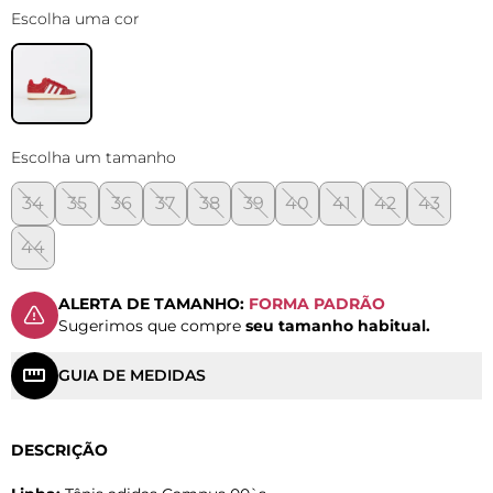
Escolha uma cor
Escolha um tamanho
34
35
36
37
38
39
40
41
42
43
44
ALERTA DE TAMANHO:
FORMA PADRÃO
Sugerimos que compre
seu tamanho habitual.
GUIA DE MEDIDAS
DESCRIÇÃO