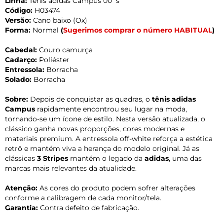
Linha:
Tênis adidas Campus 00`s
Código:
H03474
Versão:
Cano baixo (Ox)
Forma:
Normal
(
Sugerimos comprar o número HABITUAL
)
Cabedal:
Couro camurça
Cadarço:
Poliéster
Entressola:
Borracha
Solado:
Borracha
Sobre:
Depois de conquistar as quadras, o
tênis adidas
Campus
rapidamente encontrou seu lugar na moda,
tornando-se um ícone de estilo. Nesta versão atualizada, o
clássico ganha novas proporções, cores modernas e
materiais premium. A entressola off-white reforça a estética
retrô e mantém viva a herança do modelo original. Já as
clássicas
3 Stripes
mantém o legado da
adidas
, uma das
marcas mais relevantes da atualidade.
Atenção:
As cores do produto podem sofrer alterações
conforme a calibragem de cada monitor/tela.
Garantia:
Contra defeito de fabricação.