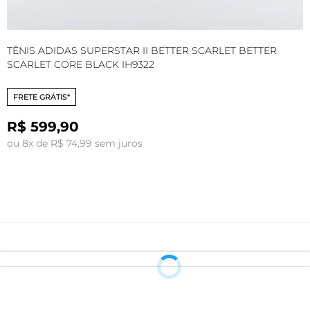
TÊNIS ADIDAS SUPERSTAR II BETTER SCARLET BETTER
T
SCARLET CORE BLACK IH9322
FRETE GRÁTIS*
R$ 599,90
ou 8x de R$ 74,99 sem juros
o