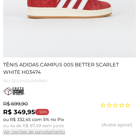
TÊNIS ADIDAS CAMPUS 00S BETTER SCARLET
WHITE H03474
SKU
0034H03474191940
R$ 699,90
R$ 349,95
- 50%
ou R$ 332,45 com 5% no Pix
Avalie agora!
ou 4x de R$ 87,49 sem juros
Ver opções de parcelamento