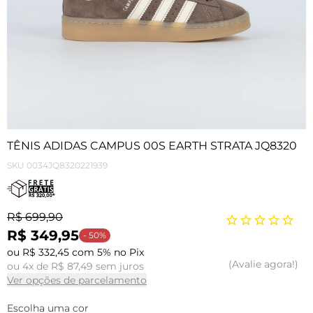
TÊNIS ADIDAS CAMPUS 00S EARTH STRATA JQ8320
SKU
0034JQ8320221939
R$ 699,90
R$ 349,95
- 50%
ou R$ 332,45 com 5% no Pix
Avalie agora!
ou 4x de R$ 87,49 sem juros
Ver opções de parcelamento
Escolha uma cor