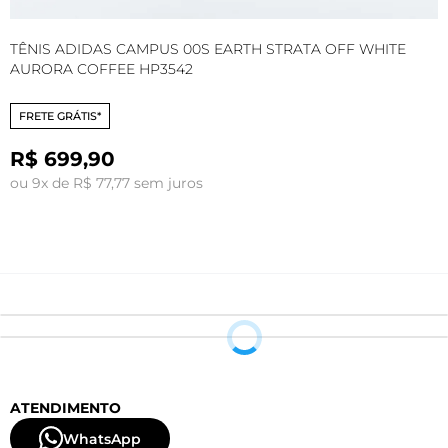
TÊNIS ADIDAS CAMPUS 00S EARTH STRATA OFF WHITE
T
AURORA COFFEE HP3542
S
FRETE GRÁTIS*
R$ 699,90
ou 9x de R$ 77,77 sem juros
o
ATENDIMENTO
WhatsApp