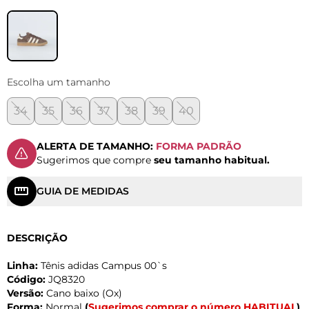
Escolha um tamanho
34
35
36
37
38
39
40
ALERTA DE TAMANHO:
FORMA PADRÃO
Sugerimos que compre
seu tamanho habitual.
GUIA DE MEDIDAS
DESCRIÇÃO
Linha:
Tênis adidas Campus 00`s
Código:
JQ8320
Versão:
Cano baixo (Ox)
Forma:
Normal
(
Sugerimos comprar o número HABITUAL
)