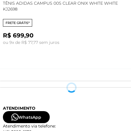
TÊNIS ADIDAS CAMPUS 00S CLEAR ONIX WHITE WHITE
T
KJ2698
W
FRETE GRÁTIS*
R$ 699,90
ou 9x de R$ 77,77 sem juros
o
ATENDIMENTO
WhatsApp
Atendimento via telefone: