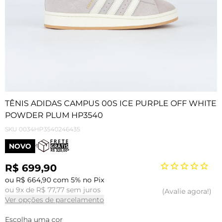
TÊNIS ADIDAS CAMPUS 00S ICE PURPLE OFF WHITE
POWDER PLUM HP3540
SKU
0034HP3540246435
NOVO
R$ 699,90
ou R$ 664,90 com 5% no Pix
ou 9x de R$ 77,77 sem juros
Avalie agora!
Ver opções de parcelamento
Escolha uma cor