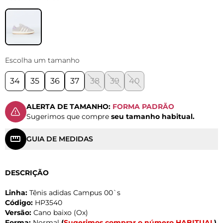
Escolha um tamanho
34
35
36
37
38
39
40
ALERTA DE TAMANHO:
FORMA PADRÃO
Sugerimos que compre
seu tamanho habitual.
GUIA DE MEDIDAS
DESCRIÇÃO
Linha:
Tênis adidas Campus 00`s
Código:
HP3540
Versão:
Cano baixo (Ox)
Forma:
Normal
(
Sugerimos comprar o número HABITUAL
)