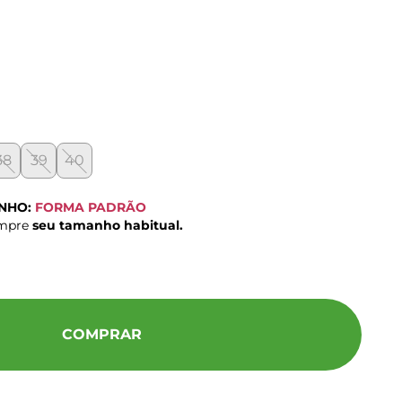
38
39
40
ANHO:
FORMA PADRÃO
ompre
seu tamanho habitual.
COMPRAR