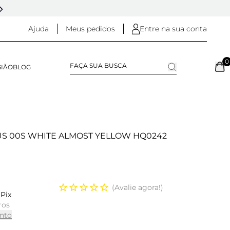
5% OFF NO
PIX
(NA FINALIZAÇÃO DO PEDIDO)
Ajuda
Meus pedidos
Entre na sua conta
0
SIÃO
BLOG
US 00S WHITE ALMOST YELLOW HQ0242
Avalie agora!
Pix
ros
nto