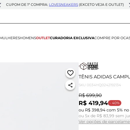
CUPOM DE 1ª COMPRA:
LOVESNEAKERS
(EXCETO VEJA E OUTLET)
MULHERES
HOMENS
OUTLET
CURADORIA EXCLUSIVA
COMPRE POR OCA
TÊNIS ADIDAS CAMP
SKU
0034HQ0242192134
R$ 699,90
R$ 419,94
- 40%
ou R$ 398,94 com 5% no 
ou 5x de R$ 83,99 sem ju
Ver opções de parcelame