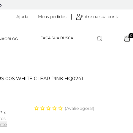
5% OFF NO
PIX
(NA FINALIZAÇÃO DO PEDIDO)
Ajuda
Meus pedidos
Entre na sua conta
0
SIÃO
BLOG
S 00S WHITE CLEAR PINK HQ0241
Avalie agora!
Pix
ros
nto