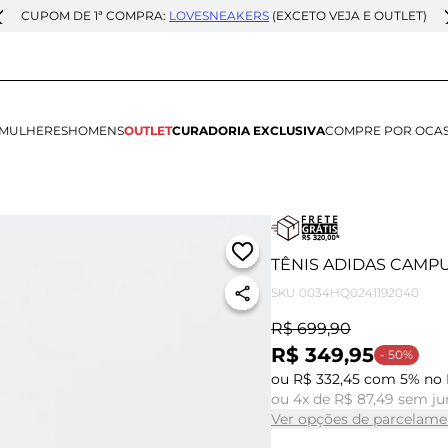
CUPOM DE 1ª COMPRA:
LOVESNEAKERS
(EXCETO VEJA E OUTLET)
MULHERES
HOMENS
OUTLET
CURADORIA EXCLUSIVA
COMPRE POR OCA
TÊNIS ADIDAS CAMPU
SKU
0034HQ0241192040
R$ 699,90
R$ 349,95
- 50%
ou R$ 332,45 com 5% no 
ou 4x de R$ 87,49 sem ju
Ver opções de parcelame