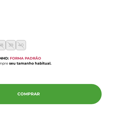
38
39
40
ANHO:
FORMA PADRÃO
ompre
seu tamanho habitual.
COMPRAR