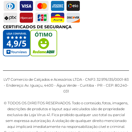
CERTIFICADOS DE SEGURANÇA
LV7 Comercio de Calçados e Acessórios LTDA - CNPJ: 32.976.135/0001-83
- Endereço: Av. Iguaçu, 4400 - Água Verde - Curitiba - PR - CEP: 80.240-
031
© TODOS OS DIREITOS RESERVADOS. Todo o conteúdo, fotos, imagens,
descrições de produtos e layout aqui veiculados são de propriedade
exclusiva da Loja Virus 41. Fica proibido qualquer uso total ou parcial
sem expressa autorização. A violação de qualquer direito mencionado
aqui implicará imediatamente na responsabilização cível e criminal.