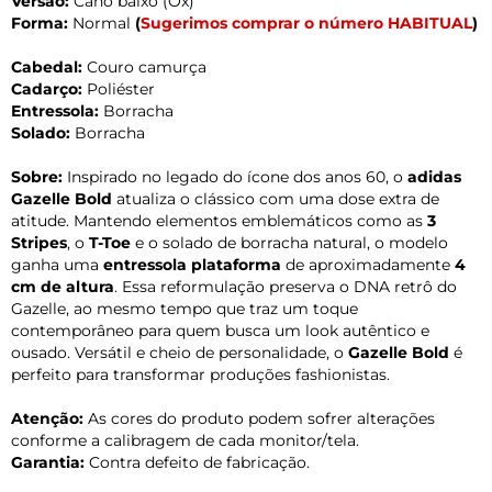
Versão:
Cano baixo (Ox)
Forma:
Normal
(
Sugerimos comprar o número HABITUAL
)
Cabedal:
Couro camurça
Cadarço:
Poliéster
Entressola:
Borracha
Solado:
Borracha
Sobre:
Inspirado no legado do ícone dos anos 60, o
adidas
Gazelle Bold
atualiza o clássico com uma dose extra de
atitude. Mantendo elementos emblemáticos como as
3
Stripes
, o
T-Toe
e o solado de borracha natural, o modelo
ganha uma
entressola plataforma
de aproximadamente
4
cm de altura
. Essa reformulação preserva o DNA retrô do
Gazelle, ao mesmo tempo que traz um toque
contemporâneo para quem busca um look autêntico e
ousado. Versátil e cheio de personalidade, o
Gazelle Bold
é
perfeito para transformar produções fashionistas.
Atenção:
As cores do produto podem sofrer alterações
conforme a calibragem de cada monitor/tela.
Garantia:
Contra defeito de fabricação.