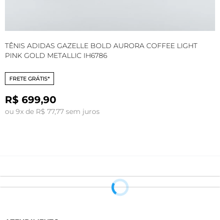
TÊNIS ADIDAS GAZELLE BOLD AURORA COFFEE LIGHT
T
PINK GOLD METALLIC IH6786
FRETE GRÁTIS*
R$ 699,90
ou 9x de R$ 77,77 sem juros
o