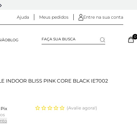
5% OFF NO
PIX
(NA FINALIZAÇÃO DO PEDIDO)
Ajuda
Meus pedidos
Entre na sua conta
0
SIÃO
BLOG
LE INDOOR BLISS PINK CORE BLACK IE7002
Avalie agora!
Pix
ros
nto