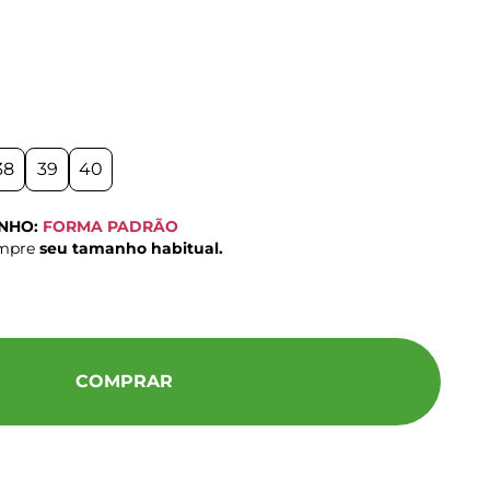
38
39
40
ANHO:
FORMA PADRÃO
ompre
seu tamanho habitual.
COMPRAR