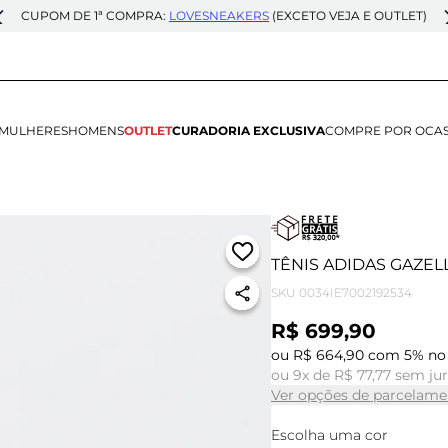
CUPOM DE 1ª COMPRA:
LOVESNEAKERS
(EXCETO VEJA E OUTLET)
MULHERES
HOMENS
OUTLET
CURADORIA EXCLUSIVA
COMPRE POR OCA
TÊNIS ADIDAS GAZEL
SKU
0034IE7002192534
R$ 699,90
ou R$ 664,90 com 5% no 
ou 9x de R$ 77,77 sem ju
Ver opções de parcelame
Escolha uma cor