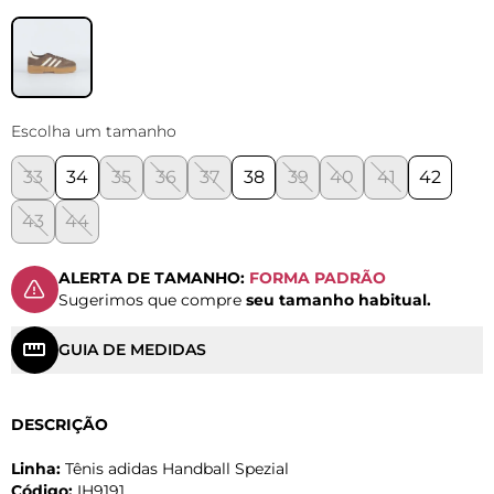
Escolha um tamanho
33
34
35
36
37
38
39
40
41
42
43
44
ALERTA DE TAMANHO:
FORMA PADRÃO
Sugerimos que compre
seu tamanho habitual.
GUIA DE MEDIDAS
DESCRIÇÃO
Linha:
Tênis adidas Handball Spezial
Código:
IH9191