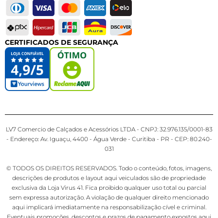
CERTIFICADOS DE SEGURANÇA
LV7 Comercio de Calçados e Acessórios LTDA - CNPJ: 32.976.135/0001-83
- Endereço: Av. Iguaçu, 4400 - Água Verde - Curitiba - PR - CEP: 80.240-
031
© TODOS OS DIREITOS RESERVADOS. Todo o conteúdo, fotos, imagens,
descrições de produtos e layout aqui veiculados são de propriedade
exclusiva da Loja Virus 41. Fica proibido qualquer uso total ou parcial
sem expressa autorização. A violação de qualquer direito mencionado
aqui implicará imediatamente na responsabilização cível e criminal.
Eventuais promoções, descontos e prazos de pagamento expostos aqui