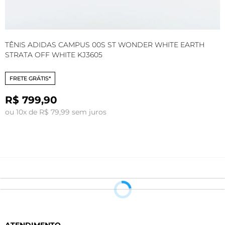
TÊNIS ADIDAS CAMPUS 00S ST WONDER WHITE EARTH
T
STRATA OFF WHITE KJ3605
FRETE GRÁTIS*
R$ 799,90
ou 10x de R$ 79,99 sem juros
o