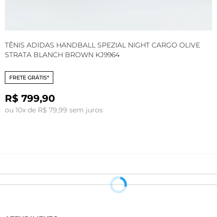
TÊNIS ADIDAS HANDBALL SPEZIAL NIGHT CARGO OLIVE
T
STRATA BLANCH BROWN KJ9964
I
FRETE GRÁTIS*
R$ 799,90
ou 10x de R$ 79,99 sem juros
o