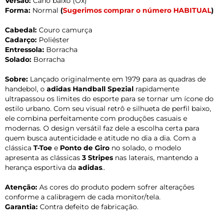
Versão:
Cano baixo (Ox)
Forma:
Normal
(
Sugerimos comprar o número HABITUAL
)
Cabedal:
Couro camurça
Cadarço:
Poliéster
Entressola:
Borracha
Solado:
Borracha
Sobre:
Lançado originalmente em 1979 para as quadras de
handebol, o
adidas Handball Spezial
rapidamente
ultrapassou os limites do esporte para se tornar um ícone do
estilo urbano. Com seu visual retrô e silhueta de perfil baixo,
ele combina perfeitamente com produções casuais e
modernas. O design versátil faz dele a escolha certa para
quem busca autenticidade e atitude no dia a dia. Com a
clássica
T-Toe
e
Ponto de Giro
no solado, o modelo
apresenta as clássicas
3 Stripes
nas laterais, mantendo a
herança esportiva da
adidas
..
Atenção:
As cores do produto podem sofrer alterações
conforme a calibragem de cada monitor/tela.
Garantia:
Contra defeito de fabricação.