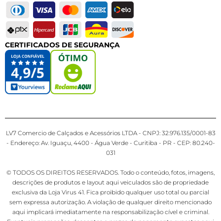
CERTIFICADOS DE SEGURANÇA
LV7 Comercio de Calçados e Acessórios LTDA - CNPJ: 32.976.135/0001-83
- Endereço: Av. Iguaçu, 4400 - Água Verde - Curitiba - PR - CEP: 80.240-
031
© TODOS OS DIREITOS RESERVADOS. Todo o conteúdo, fotos, imagens,
descrições de produtos e layout aqui veiculados são de propriedade
exclusiva da Loja Virus 41. Fica proibido qualquer uso total ou parcial
sem expressa autorização. A violação de qualquer direito mencionado
aqui implicará imediatamente na responsabilização cível e criminal.