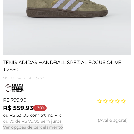
TÊNIS ADIDAS HANDBALL SPEZIAL FOCUS OLIVE
JI2650
SKU
0034JI2650213238
R$ 799,90
R$ 559,93
- 30%
ou R$ 531,93 com 5% no Pix
Avalie agora!
ou 7x de R$ 79,99 sem juros
Ver opções de parcelamento