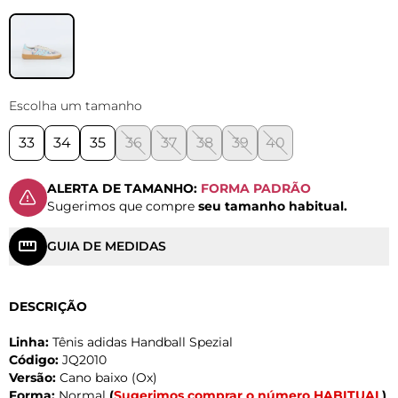
Escolha um tamanho
33
34
35
36
37
38
39
40
ALERTA DE TAMANHO:
FORMA PADRÃO
Sugerimos que compre
seu tamanho habitual.
GUIA DE MEDIDAS
DESCRIÇÃO
Linha:
Tênis adidas Handball Spezial
Código:
JQ2010
Versão:
Cano baixo (Ox)
Forma:
Normal
(
Sugerimos comprar o número HABITUAL
)