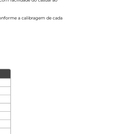
 com facilidade do casual ao
onforme a calibragem de cada