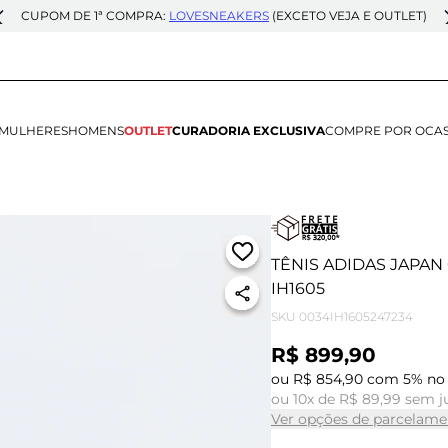
CUPOM DE 1ª COMPRA:
LOVESNEAKERS
(EXCETO VEJA E OUTLET)
MULHERES
HOMENS
OUTLET
CURADORIA EXCLUSIVA
COMPRE POR OCA
TÊNIS ADIDAS JAPA
IH1605
SKU
0034IH1605247234
R$ 899,90
ou R$ 854,90 com 5% no 
ou 10x de R$ 89,99 sem j
Ver opções de parcelame