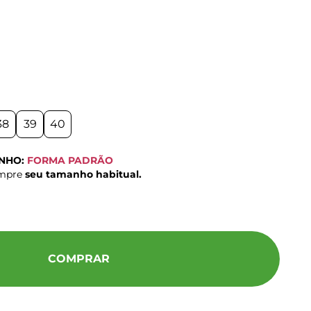
38
39
40
ANHO:
FORMA PADRÃO
ompre
seu tamanho habitual.
COMPRAR