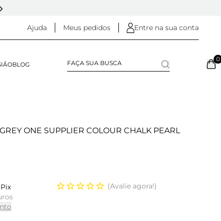
5% OFF NO
PIX
(NA FINALIZAÇÃO DO PEDIDO)
Ajuda
Meus pedidos
Entre na sua conta
0
SIÃO
BLOG
N GREY ONE SUPPLIER COLOUR CHALK PEARL
Avalie agora!
Pix
uros
nto