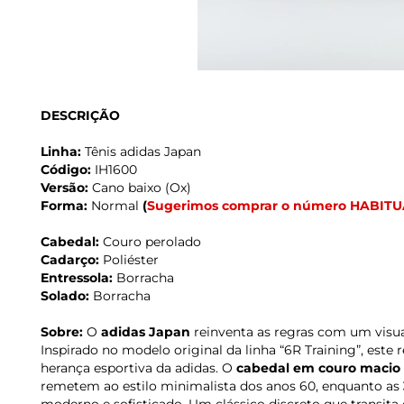
DESCRIÇÃO
Linha:
Tênis adidas Japan
Código:
IH1600
Versão:
Cano baixo (Ox)
Forma:
Normal
(
Sugerimos comprar o número HABITU
Cabedal:
Couro perolado
Cadarço:
Poliéster
Entressola:
Borracha
Solado:
Borracha
Sobre:
O
adidas Japan
reinventa as regras com um visua
Inspirado no modelo original da linha “6R Training”, es
herança esportiva da adidas. O
cabedal em couro macio 
remetem ao estilo minimalista dos anos 60, enquanto as