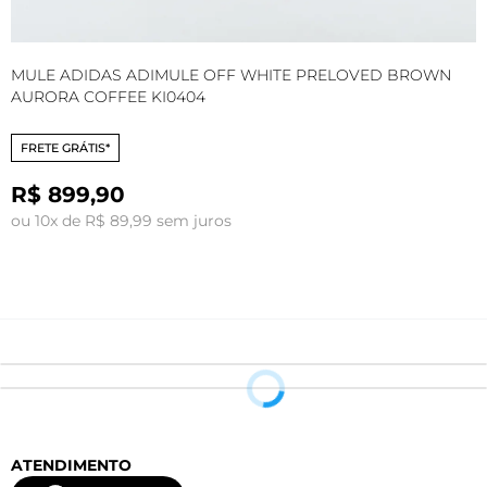
MULE ADIDAS ADIMULE OFF WHITE PRELOVED BROWN
T
AURORA COFFEE KI0404
A
FRETE GRÁTIS*
R$ 899,90
ou 10x de R$ 89,99 sem juros
o
ATENDIMENTO