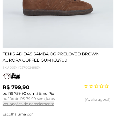
TÊNIS ADIDAS SAMBA OG PRELOVED BROWN
AURORA COFFEE GUM KJ2700
SKU
0034KJ2700249834
R$ 799,90
ou R$ 759,90 com 5% no Pix
ou 10x de R$ 79,99 sem juros
Avalie agora!
Ver opções de parcelamento
Escolha uma cor