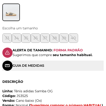
Escolha um tamanho
33
34
35
36
37
38
39
40
ALERTA DE TAMANHO:
FORMA PADRÃO
Sugerimos que compre
seu tamanho habitual.
GUIA DE MEDIDAS
DESCRIÇÃO
Linha:
Tênis adidas Samba OG
Código:
JS3525
Versão:
Cano baixo (Ox)
Forma:
Normal
(
Sugerimos comprar o número HABITUAL
)