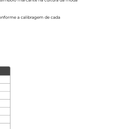
m símbolo marcante na cultura da moda
onforme a calibragem de cada