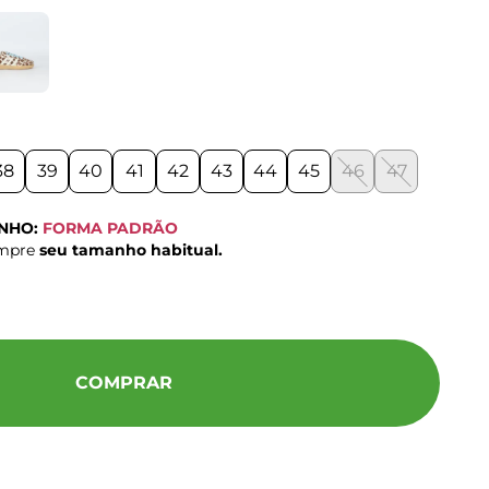
38
39
40
41
42
43
44
45
46
47
ANHO:
FORMA PADRÃO
ompre
seu tamanho habitual.
COMPRAR