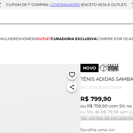
CUPOM DE 1ª COMPRA:
LOVESNEAKERS
(EXCETO VEJA E OUTLET)
MULHERES
HOMENS
OUTLET
CURADORIA EXCLUSIVA
COMPRE POR OCA
NOVO
TÊNIS ADIDAS SAMBA
SKU
0034JK3367D7938
R$ 799,90
ou R$ 759,90 com 5% no 
ou 10x de R$ 79,99 sem j
Ver opções de parcelame
Escolha uma cor