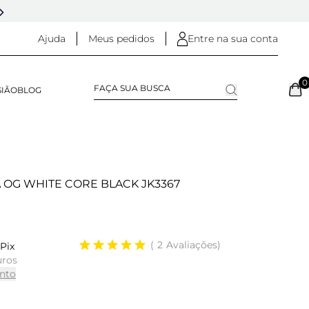
5% OFF NO
PIX
(NA FINALIZAÇÃO DO PEDIDO)
Ajuda
Meus pedidos
Entre na sua conta
0
SIÃO
BLOG
 OG WHITE CORE BLACK JK3367
2
Avaliações
Pix
uros
nto