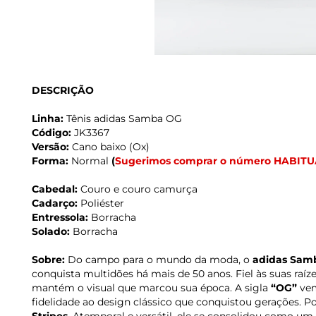
DESCRIÇÃO
Linha:
Tênis adidas Samba OG
Código:
JK3367
Versão:
Cano baixo (Ox)
Forma:
Normal
(
Sugerimos comprar o número HABITU
Cabedal:
Couro e couro camurça
Cadarço:
Poliéster
Entressola:
Borracha
Solado:
Borracha
Sobre:
Do campo para o mundo da moda, o
adidas Sam
conquista multidões há mais de 50 anos. Fiel às suas raíze
mantém o visual que marcou sua época. A sigla
“OG”
ve
fidelidade ao design clássico que conquistou gerações. Po